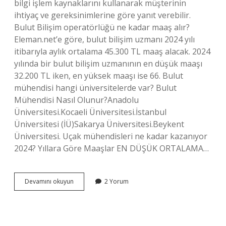
bilgi işlem kaynaklarını kullanarak müşterinin
ihtiyaç ve gereksinimlerine göre yanıt verebilir.
Bulut Bilişim operatörlüğü ne kadar maaş alır?
Eleman.net’e göre, bulut bilişim uzmanı 2024 yılı
itibarıyla aylık ortalama 45.300 TL maaş alacak. 2024
yılında bir bulut bilişim uzmanının en düşük maaşı
32.200 TL iken, en yüksek maaşı ise 66. Bulut
mühendisi hangi üniversitelerde var? Bulut
Mühendisi Nasıl Olunur?Anadolu
Üniversitesi.Kocaeli Üniversitesi.İstanbul
Üniversitesi (İÜ)Sakarya Üniversitesi.Beykent
Üniversitesi. Uçak mühendisleri ne kadar kazanıyor
2024? Yıllara Göre Maaşlar EN DÜŞÜK ORTALAMA…
Bulut
Devamını okuyun
2 Yorum
Mühendisi
Ne
Kadar
Maaş