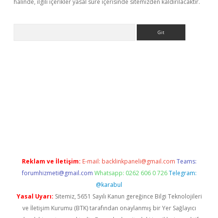
halinde, ilgili içerikler yasal süre içerisinde sitemizden kaldırılacaktır.
Arama
etexper
Reklam ve İletişim:
E-mail:
backlinkpaneli@gmail.com
Teams:
forumhizmeti@gmail.com
Whatsapp: 0262 606 0 726
Telegram:
@karabul
Yasal Uyarı:
Sitemiz, 5651 Sayılı Kanun gereğince Bilgi Teknolojileri
ve İletişim Kurumu (BTK) tarafından onaylanmış bir Yer Sağlayıcı