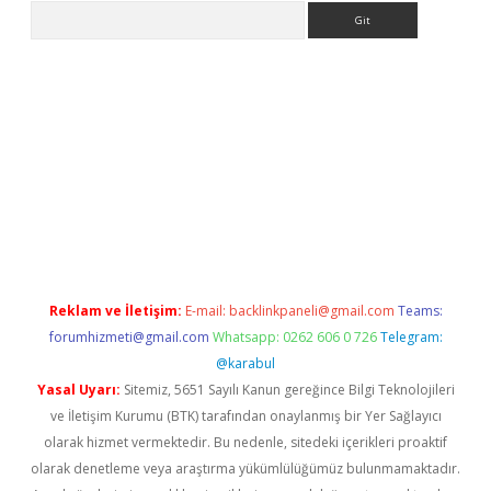
Arama
etexper
Reklam ve İletişim:
E-mail:
backlinkpaneli@gmail.com
Teams:
forumhizmeti@gmail.com
Whatsapp: 0262 606 0 726
Telegram:
@karabul
Yasal Uyarı:
Sitemiz, 5651 Sayılı Kanun gereğince Bilgi Teknolojileri
ve İletişim Kurumu (BTK) tarafından onaylanmış bir Yer Sağlayıcı
olarak hizmet vermektedir. Bu nedenle, sitedeki içerikleri proaktif
olarak denetleme veya araştırma yükümlülüğümüz bulunmamaktadır.