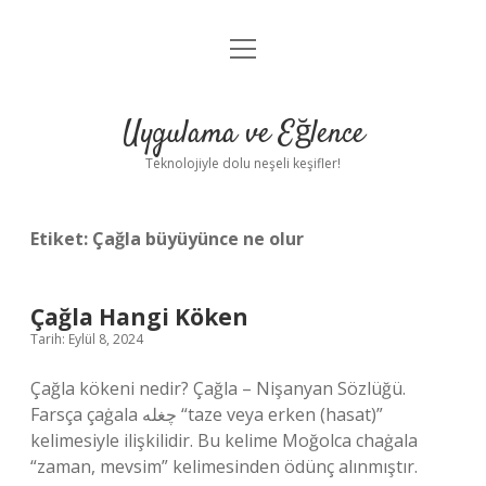
menüyü
Anasayfa
aç
Gizlilik Politikası
Uygulama ve Eğlence
Yasal Uyarı
Teknolojiyle dolu neşeli keşifler!
Hakkımızda
Etiket:
Çağla büyüyünce ne olur
Çağla Hangi Köken
Tarih: Eylül 8, 2024
Çağla kökeni nedir? Çağla – Nişanyan Sözlüğü.
Farsça çaġala چغله “taze veya erken (hasat)”
kelimesiyle ilişkilidir. Bu kelime Moğolca chaġala
“zaman, mevsim” kelimesinden ödünç alınmıştır.