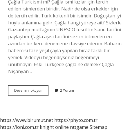
Çağla Türk ismi mi? Çağla ismi kızlar için tercih
edilen isimlerden biridir. Nadir de olsa erkekler için
de tercih edilir. Türk kökenli bir isimdir. Doğuştan iyi
huylu anlamına gelir. Çağla hangi yöreye ait? Sizlerle
Gaziantep mutfağının UNESCO tescilli efsane tarifini
paylaştım. Çağla aşısı tarifini sezon bitmeden en
azından bir kere denemenizi tavsiye ederim. Baharın
habercisi taze yeşil çayla yapılan biraz farklı bir
yemek. Videoyu beğendiyseniz beğenmeyi
unutmayın. Eski Türkçede çağla ne demek? Çağla- –
Nişanyan…
Çağla
Devamını okuyun
2 Yorum
Hangi
Köken
https://www.birumut.net
https://phyto.com.tr
https://ioni.com.tr
knight online
nttgame
Sitemap