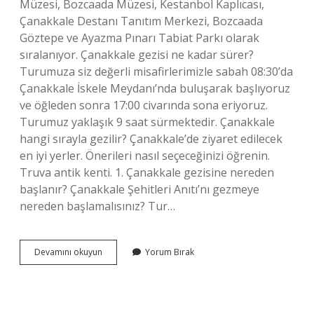
Müzesi, Bozcaada Müzesi, Kestanbol Kaplıcası,
Çanakkale Destanı Tanıtım Merkezi, Bozcaada
Göztepe ve Ayazma Pınarı Tabiat Parkı olarak
sıralanıyor. Çanakkale gezisi ne kadar sürer?
Turumuza siz değerli misafirlerimizle sabah 08:30’da
Çanakkale İskele Meydanı’nda buluşarak başlıyoruz
ve öğleden sonra 17:00 civarında sona eriyoruz.
Turumuz yaklaşık 9 saat sürmektedir. Çanakkale
hangi sırayla gezilir? Çanakkale’de ziyaret edilecek
en iyi yerler. Önerileri nasıl seçeceğinizi öğrenin.
Truva antik kenti. 1. Çanakkale gezisine nereden
başlanır? Çanakkale Şehitleri Anıtı’nı gezmeye
nereden başlamalısınız? Tur…
Çanakkale
Devamını okuyun
Yorum Bırak
Bir
Günde
Gezilir
Mi