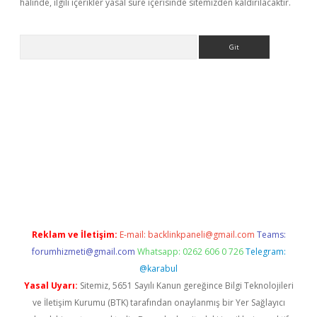
halinde, ilgili içerikler yasal süre içerisinde sitemizden kaldırılacaktır.
Arama
etexper
Reklam ve İletişim:
E-mail:
backlinkpaneli@gmail.com
Teams:
forumhizmeti@gmail.com
Whatsapp: 0262 606 0 726
Telegram:
@karabul
Yasal Uyarı:
Sitemiz, 5651 Sayılı Kanun gereğince Bilgi Teknolojileri
ve İletişim Kurumu (BTK) tarafından onaylanmış bir Yer Sağlayıcı