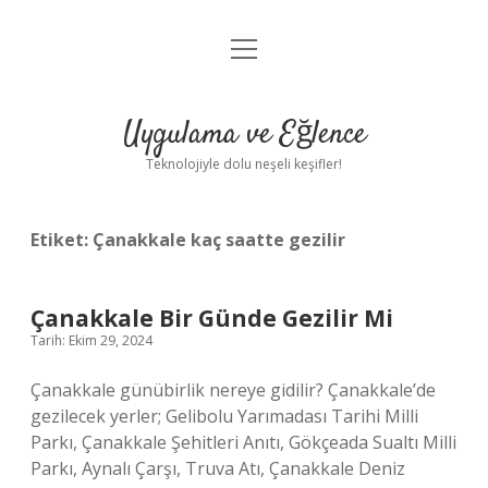
menüyü
Anasayfa
aç
Gizlilik Politikası
Uygulama ve Eğlence
Yasal Uyarı
Teknolojiyle dolu neşeli keşifler!
Hakkımızda
Etiket:
Çanakkale kaç saatte gezilir
Çanakkale Bir Günde Gezilir Mi
Tarih: Ekim 29, 2024
Çanakkale günübirlik nereye gidilir? Çanakkale’de
gezilecek yerler; Gelibolu Yarımadası Tarihi Milli
Parkı, Çanakkale Şehitleri Anıtı, Gökçeada Sualtı Milli
Parkı, Aynalı Çarşı, Truva Atı, Çanakkale Deniz