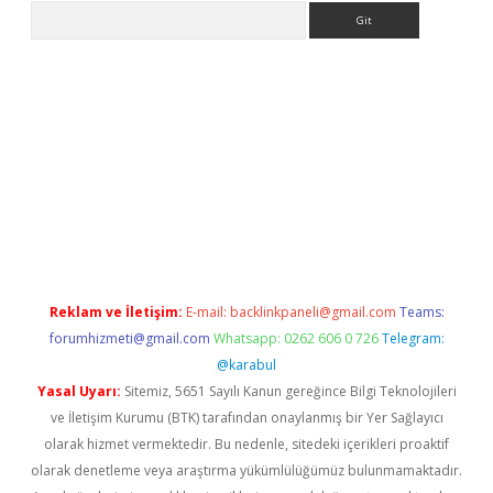
Arama
etexper
Reklam ve İletişim:
E-mail:
backlinkpaneli@gmail.com
Teams:
forumhizmeti@gmail.com
Whatsapp: 0262 606 0 726
Telegram:
@karabul
Yasal Uyarı:
Sitemiz, 5651 Sayılı Kanun gereğince Bilgi Teknolojileri
ve İletişim Kurumu (BTK) tarafından onaylanmış bir Yer Sağlayıcı
olarak hizmet vermektedir. Bu nedenle, sitedeki içerikleri proaktif
olarak denetleme veya araştırma yükümlülüğümüz bulunmamaktadır.