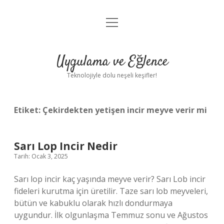
menüyü
Anasayfa
aç
Gizlilik Politikası
Uygulama ve Eğlence
Yasal Uyarı
Teknolojiyle dolu neşeli keşifler!
Hakkımızda
Etiket:
Çekirdekten yetişen incir meyve verir mi
Sarı Lop Incir Nedir
Tarih: Ocak 3, 2025
Sarı lop incir kaç yaşında meyve verir? Sarı Lob incir
fideleri kurutma için üretilir. Taze sarı lob meyveleri,
bütün ve kabuklu olarak hızlı dondurmaya
uygundur. İlk olgunlaşma Temmuz sonu ve Ağustos