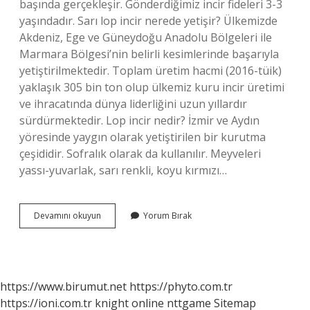
başında gerçekleşir. Gönderdiğimiz incir fideleri 3-3
yaşındadır. Sarı lop incir nerede yetişir? Ülkemizde
Akdeniz, Ege ve Güneydoğu Anadolu Bölgeleri ile
Marmara Bölgesi’nin belirli kesimlerinde başarıyla
yetiştirilmektedir. Toplam üretim hacmi (2016-tüik)
yaklaşık 305 bin ton olup ülkemiz kuru incir üretimi
ve ihracatında dünya liderliğini uzun yıllardır
sürdürmektedir. Lop incir nedir? İzmir ve Aydın
yöresinde yaygın olarak yetiştirilen bir kurutma
çeşididir. Sofralık olarak da kullanılır. Meyveleri
yassı-yuvarlak, sarı renkli, koyu kırmızı…
Sarı
Devamını okuyun
Yorum Bırak
Lop
Incir
Nedir
https://www.birumut.net
https://phyto.com.tr
https://ioni.com.tr
knight online
nttgame
Sitemap