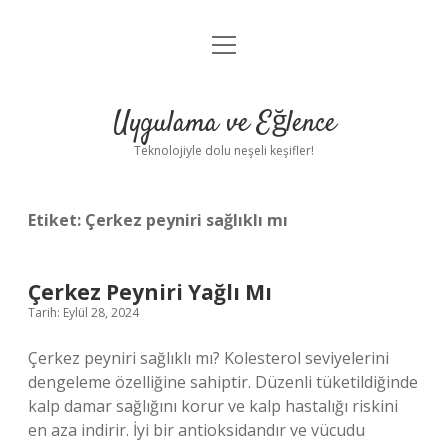
menüyü
Anasayfa
aç
Gizlilik Politikası
Uygulama ve Eğlence
Yasal Uyarı
Teknolojiyle dolu neşeli keşifler!
Hakkımızda
Etiket:
Çerkez peyniri sağlıklı mı
Çerkez Peyniri Yağlı Mı
Tarih: Eylül 28, 2024
Çerkez peyniri sağlıklı mı? Kolesterol seviyelerini
dengeleme özelliğine sahiptir. Düzenli tüketildiğinde
kalp damar sağlığını korur ve kalp hastalığı riskini
en aza indirir. İyi bir antioksidandır ve vücudu