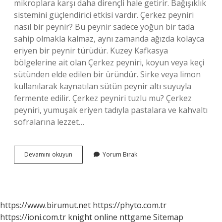
mikroplara karşı daha dirençli hale getirir. Bağışıklık
sistemini güçlendirici etkisi vardır. Çerkez peyniri
nasıl bir peynir? Bu peynir sadece yoğun bir tada
sahip olmakla kalmaz, aynı zamanda ağızda kolayca
eriyen bir peynir türüdür. Kuzey Kafkasya
bölgelerine ait olan Çerkez peyniri, koyun veya keçi
sütünden elde edilen bir üründür. Sirke veya limon
kullanılarak kaynatılan sütün peynir altı suyuyla
fermente edilir. Çerkez peyniri tuzlu mu? Çerkez
peyniri, yumuşak eriyen tadıyla pastalara ve kahvaltı
sofralarına lezzet…
Çerkez
Devamını okuyun
Yorum Bırak
Peyniri
Yağlı
Mı
https://www.birumut.net
https://phyto.com.tr
https://ioni.com.tr
knight online
nttgame
Sitemap