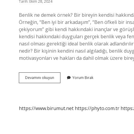
Tarih: Ekim 28, 2024
Benlik ne demek örnek? Bir bireyin kendisi hakkında 
Örneğin, “Ben iyi bir arkadaşım”, “Ben öfkeli bir in
çekiyorum” gibi kendi hakkındaki inançlar ve görüşle
kendisi hakkındaki duyguları gerçek benlik veya fen
nasıl olması gerektiği ideal benlik olarak adlandırılı
nedir? Bir kişinin kendini nasıl algıladığı, benlik duyg
motivasyonları ve hakları da dahil olmak üzere bire
Gerçek
Devamını okuyun
Yorum Bırak
Benlik
Ne
Demektir
https://www.birumut.net
https://phyto.com.tr
https: