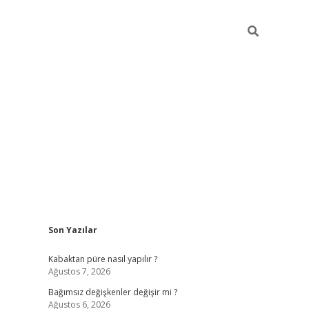
Sidebar
Son Yazılar
betexper
Kabaktan püre nasıl yapılır ?
Ağustos 7, 2026
Bağımsız değişkenler değişir mi ?
Ağustos 6, 2026