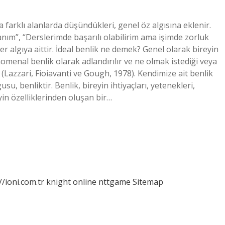
farklı alanlarda düşündükleri, genel öz algısına eklenir.
sanım”, “Derslerimde başarılı olabilirim ama işimde zorluk
r algıya aittir. İdeal benlik ne demek? Genel olarak bireyin
omenal benlik olarak adlandırılır ve ne olmak istediği veya
r (Lazzari, Fioiavanti ve Gough, 1978). Kendimize ait benlik
usu, benliktir. Benlik, bireyin ihtiyaçları, yetenekleri,
yin özelliklerinden oluşan bir…
//ioni.com.tr
knight online
nttgame
Sitemap