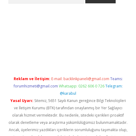
etexper
Reklam ve İletişim:
E-mail:
backlinkpaneli@gmail.com
Teams:
forumhizmeti@gmail.com
Whatsapp: 0262 606 0 726
Telegram:
@karabul
Yasal Uyarı:
Sitemiz, 5651 Sayılı Kanun gereğince Bilgi Teknolojileri
ve İletişim Kurumu (BTK) tarafından onaylanmış bir Yer Sağlayıcı
olarak hizmet vermektedir. Bu nedenle, sitedeki içerikleri proaktif
olarak denetleme veya araştırma yükümlülüğümüz bulunmamaktadır.
Ancak, üyelerimiz yazdıkları içeriklerin sorumluluğunu taşımakta olup,