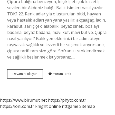
Çipura balığına benzeyen, kılçıklı, eti çok lezzetli,
sevilen bir Akdeniz balığı. Balık isimleri nasıl yazılır
TDK? 22. Renk adlarıyla oluşturulan bitki, hayvan
veya hastalık adları yan yana yazılır: akçaağaç, ladin,
karadut, sarı çiçek; alabalık, beyaz sinek, boz ayı;
badana, beyaz badana, mavi küf, mavi küf vb. Çupra
nasıl yazılıyor? Balık yemeklerinizi bir adım öteye
taşıyacak sağlıklı ve lezzetli bir seçenek arıyorsanız,
çipura tarifi tam size göre. Sofranızı renklendirmek
ve sağlıklı beslenmek istiyorsanız,…
Çipura
Devamını okuyun
Yorum Bırak
Balık
Nasıl
Yazılır
https://www.birumut.net
https://phyto.com.tr
https://ioni.com.tr
knight online
nttgame
Sitemap