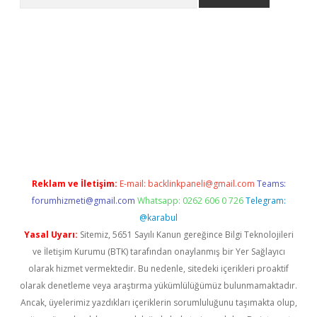
etexper
Reklam ve İletişim:
E-mail:
backlinkpaneli@gmail.com
Teams:
forumhizmeti@gmail.com
Whatsapp: 0262 606 0 726
Telegram:
@karabul
Yasal Uyarı:
Sitemiz, 5651 Sayılı Kanun gereğince Bilgi Teknolojileri
ve İletişim Kurumu (BTK) tarafından onaylanmış bir Yer Sağlayıcı
olarak hizmet vermektedir. Bu nedenle, sitedeki içerikleri proaktif
olarak denetleme veya araştırma yükümlülüğümüz bulunmamaktadır.
Ancak, üyelerimiz yazdıkları içeriklerin sorumluluğunu taşımakta olup,