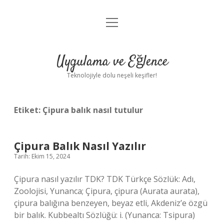
menüyü
Anasayfa
aç
Gizlilik Politikası
Uygulama ve Eğlence
Yasal Uyarı
Teknolojiyle dolu neşeli keşifler!
Hakkımızda
Etiket:
Çipura balık nasıl tutulur
Çipura Balık Nasıl Yazılır
Tarih: Ekim 15, 2024
Çipura nasıl yazılır TDK? TDK Türkçe Sözlük: Adı,
Zoolojisi, Yunanca; Çipura, çipura (Aurata aurata),
çipura balığına benzeyen, beyaz etli, Akdeniz’e özgü
bir balık. Kubbealtı Sözlüğü: i. (Yunanca: Tsipura)