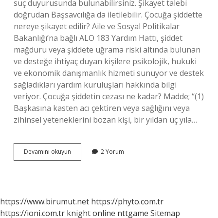
suç duyurusunda bulunabilirsiniz. Şikayet talebi
doğrudan Başsavcılığa da iletilebilir. Çocuğa şiddette
nereye şikayet edilir? Aile ve Sosyal Politikalar
Bakanlığı’na bağlı ALO 183 Yardım Hattı, şiddet
mağduru veya şiddete uğrama riski altında bulunan
ve desteğe ihtiyaç duyan kişilere psikolojik, hukuki
ve ekonomik danışmanlık hizmeti sunuyor ve destek
sağladıkları yardım kuruluşları hakkında bilgi
veriyor. Çocuğa şiddetin cezası ne kadar? Madde; “(1)
Başkasına kasten acı çektiren veya sağlığını veya
zihinsel yeteneklerini bozan kişi, bir yıldan üç yıla…
Dövülen
Devamını okuyun
2 Yorum
Çocuk
Nereye
Şikayet
Edilir
https://www.birumut.net
https://phyto.com.tr
https://ioni.com.tr
knight online
nttgame
Sitemap