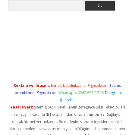
Arama
etexper
Reklam ve İletişim:
E-mail:
backlinkpaneli@gmail.com
Teams:
forumhizmeti@gmail.com
Whatsapp: 0262 606 0 726
Telegram:
@karabul
Yasal Uyarı:
Sitemiz, 5651 Sayılı Kanun gereğince Bilgi Teknolojileri
ve İletişim Kurumu (BTK) tarafından onaylanmış bir Yer Sağlayıcı
olarak hizmet vermektedir. Bu nedenle, sitedeki içerikleri proaktif
olarak denetleme veya araştırma yükümlülüğümüz bulunmamaktadır.