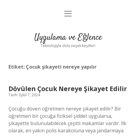
menüyü
Anasayfa
aç
Gizlilik Politikası
Uygulama ve Eğlence
Yasal Uyarı
Teknolojiyle dolu neşeli keşifler!
Hakkımızda
Etiket:
Çocuk şikayeti nereye yapılır
Dövülen Çocuk Nereye Şikayet Edilir
Tarih: Eylül 7, 2024
Çocuğu döven öğretmen nereye şikayet edilir? Bir
öğretmen bir çocuğa fiziksel şiddet uygularsa,
şikayette bulunulabilecek çeşitli makamlar vardır. İlk
olarak, en yakın polis karakoluna veya jandarmaya