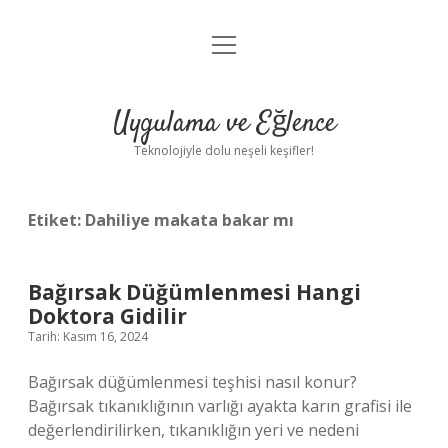
menüyü
Anasayfa
aç
Gizlilik Politikası
Uygulama ve Eğlence
Yasal Uyarı
Teknolojiyle dolu neşeli keşifler!
Hakkımızda
Etiket:
Dahiliye makata bakar mı
Bağırsak Düğümlenmesi Hangi
Doktora Gidilir
Tarih: Kasım 16, 2024
Bağırsak düğümlenmesi teşhisi nasıl konur?
Bağırsak tıkanıklığının varlığı ayakta karın grafisi ile
değerlendirilirken, tıkanıklığın yeri ve nedeni