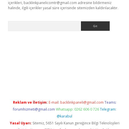
içerikleri,
backlinkpanelicomtr@gmail.com
adresine bildirmeniz
halinde, ilgili içerikler yasal süre içerisinde sitemizden kaldırılacaktır.
Arama
etexper
Reklam ve İletişim:
E-mail:
backlinkpaneli@gmail.com
Teams:
forumhizmeti@gmail.com
Whatsapp: 0262 606 0 726
Telegram:
@karabul
Yasal Uyarı:
Sitemiz, 5651 Sayılı Kanun gereğince Bilgi Teknolojileri