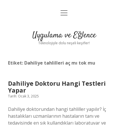
menüyü
Anasayfa
aç
Gizlilik Politikası
Uygulama ve Eğlence
Yasal Uyarı
Teknolojiyle dolu neşeli keşifler!
Hakkımızda
Etiket:
Dahiliye tahlilleri aç mı tok mu
Dahiliye Doktoru Hangi Testleri
Yapar
Tarih: Ocak 3, 2025
Dahiliye doktorundan hangi tahliller yapılır? İç
hastalıkları uzmanlarının hastaların tanı ve
tedavisinde en sık kullandıkları laboratuvar ve