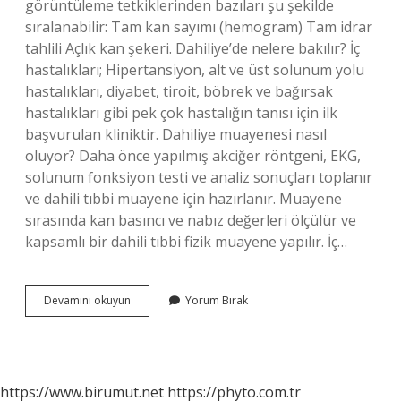
görüntüleme tetkiklerinden bazıları şu şekilde
sıralanabilir: Tam kan sayımı (hemogram) Tam idrar
tahlili Açlık kan şekeri. Dahiliye’de nelere bakılır? İç
hastalıkları; Hipertansiyon, alt ve üst solunum yolu
hastalıkları, diyabet, tiroit, böbrek ve bağırsak
hastalıkları gibi pek çok hastalığın tanısı için ilk
başvurulan kliniktir. Dahiliye muayenesi nasıl
oluyor? Daha önce yapılmış akciğer röntgeni, EKG,
solunum fonksiyon testi ve analiz sonuçları toplanır
ve dahili tıbbi muayene için hazırlanır. Muayene
sırasında kan basıncı ve nabız değerleri ölçülür ve
kapsamlı bir dahili tıbbi fizik muayene yapılır. İç…
Dahiliye
Devamını okuyun
Yorum Bırak
Doktoru
Hangi
Testleri
Yapar
https://www.birumut.net
https://phyto.com.tr