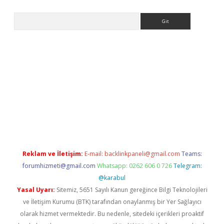
Arama
etexper
Reklam ve İletişim:
E-mail:
backlinkpaneli@gmail.com
Teams:
forumhizmeti@gmail.com
Whatsapp: 0262 606 0 726
Telegram:
@karabul
Yasal Uyarı:
Sitemiz, 5651 Sayılı Kanun gereğince Bilgi Teknolojileri
ve İletişim Kurumu (BTK) tarafından onaylanmış bir Yer Sağlayıcı
olarak hizmet vermektedir. Bu nedenle, sitedeki içerikleri proaktif