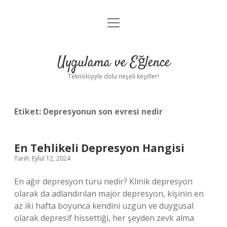
menüyü
Anasayfa
aç
Gizlilik Politikası
Uygulama ve Eğlence
Yasal Uyarı
Teknolojiyle dolu neşeli keşifler!
Hakkımızda
Etiket:
Depresyonun son evresi nedir
En Tehlikeli Depresyon Hangisi
Tarih: Eylül 12, 2024
En ağır depresyon türü nedir? Klinik depresyon
olarak da adlandırılan majör depresyon, kişinin en
az iki hafta boyunca kendini üzgün ve duygusal
olarak depresif hissettiği, her şeyden zevk alma