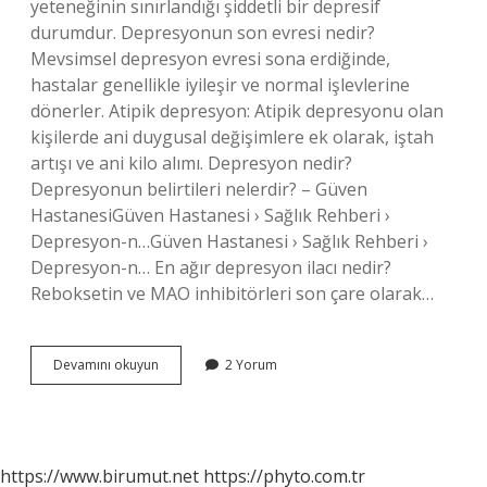
yeteneğinin sınırlandığı şiddetli bir depresif
durumdur. Depresyonun son evresi nedir?
Mevsimsel depresyon evresi sona erdiğinde,
hastalar genellikle iyileşir ve normal işlevlerine
dönerler. Atipik depresyon: Atipik depresyonu olan
kişilerde ani duygusal değişimlere ek olarak, iştah
artışı ve ani kilo alımı. Depresyon nedir?
Depresyonun belirtileri nelerdir? – Güven
HastanesiGüven Hastanesi › Sağlık Rehberi ›
Depresyon-n…Güven Hastanesi › Sağlık Rehberi ›
Depresyon-n… En ağır depresyon ilacı nedir?
Reboksetin ve MAO inhibitörleri son çare olarak…
En
Devamını okuyun
2 Yorum
Tehlikeli
Depresyon
Hangisi
https://www.birumut.net
https://phyto.com.tr