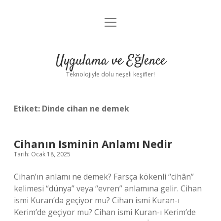
menüyü
Anasayfa
aç
Gizlilik Politikası
Uygulama ve Eğlence
Yasal Uyarı
Teknolojiyle dolu neşeli keşifler!
Hakkımızda
Etiket:
Dinde cihan ne demek
Cihanın Isminin Anlamı Nedir
Tarih: Ocak 18, 2025
Cihan’ın anlamı ne demek? Farsça kökenli “cihân”
kelimesi “dünya” veya “evren” anlamına gelir. Cihan
ismi Kuran’da geçiyor mu? Cihan ismi Kuran-ı
Kerim’de geçiyor mu? Cihan ismi Kuran-ı Kerim’de