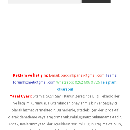
etexper
Reklam ve İletişim:
E-mail:
backlinkpaneli@gmail.com
Teams:
forumhizmeti@gmail.com
Whatsapp: 0262 606 0 726
Telegram:
@karabul
Yasal Uyarı:
Sitemiz, 5651 Sayılı Kanun gereğince Bilgi Teknolojileri
ve İletişim Kurumu (BTK) tarafından onaylanmış bir Yer Sağlayıcı
olarak hizmet vermektedir. Bu nedenle, sitedeki içerikleri proaktif
olarak denetleme veya araştırma yükümlülüğümüz bulunmamaktadır.
Ancak, üyelerimiz yazdıkları içeriklerin sorumluluğunu taşımakta olup,