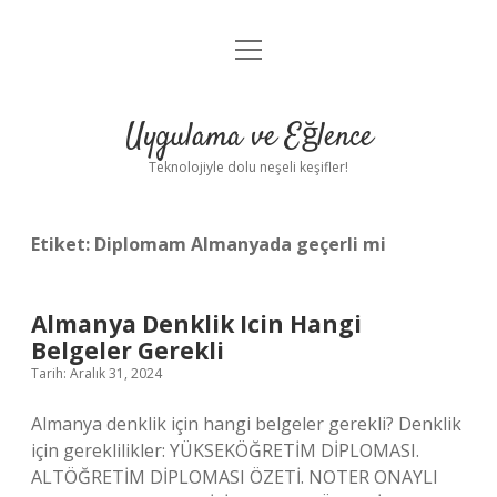
menüyü
Anasayfa
aç
Gizlilik Politikası
Uygulama ve Eğlence
Yasal Uyarı
Teknolojiyle dolu neşeli keşifler!
Hakkımızda
Etiket:
Diplomam Almanyada geçerli mi
Almanya Denklik Icin Hangi
Belgeler Gerekli
Tarih: Aralık 31, 2024
Almanya denklik için hangi belgeler gerekli? Denklik
için gereklilikler: YÜKSEKÖĞRETİM DİPLOMASI.
ALTÖĞRETİM DİPLOMASI ÖZETİ. NOTER ONAYLI