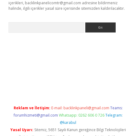
içerikleri,
backlinkpanelicomtr@gmail.com
adresine bildirmeniz
halinde, ilgili içerikler yasal süre içerisinde sitemizden kaldırılacaktır.
Arama
etexper
Reklam ve İletişim:
E-mail:
backlinkpaneli@gmail.com
Teams:
forumhizmeti@gmail.com
Whatsapp: 0262 606 0 726
Telegram:
@karabul
Yasal Uyarı:
Sitemiz, 5651 Sayılı Kanun gereğince Bilgi Teknolojileri