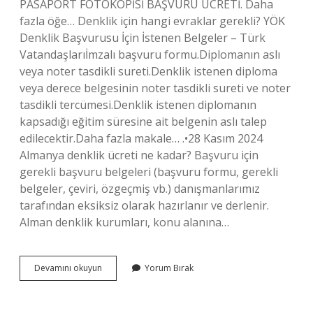
PASAPORT FOTOKOPİSİ BAŞVURU ÜCRETİ. Daha
fazla öğe… Denklik için hangi evraklar gerekli? YÖK
Denklik Başvurusu İçin İstenen Belgeler – Türk
Vatandaşlarıİmzalı başvuru formu.Diplomanın aslı
veya noter tasdikli sureti.Denklik istenen diploma
veya derece belgesinin noter tasdikli sureti ve noter
tasdikli tercümesi.Denklik istenen diplomanın
kapsadığı eğitim süresine ait belgenin aslı talep
edilecektir.Daha fazla makale… .•28 Kasım 2024
Almanya denklik ücreti ne kadar? Başvuru için
gerekli başvuru belgeleri (başvuru formu, gerekli
belgeler, çeviri, özgeçmiş vb.) danışmanlarımız
tarafından eksiksiz olarak hazırlanır ve derlenir.
Alman denklik kurumları, konu alanına…
Almanya
Devamını okuyun
Yorum Bırak
Denklik
Icin
Hangi