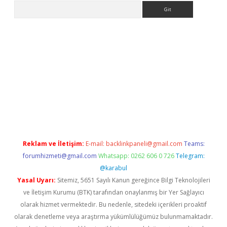
Arama
etexper
Reklam ve İletişim:
E-mail:
backlinkpaneli@gmail.com
Teams:
forumhizmeti@gmail.com
Whatsapp: 0262 606 0 726
Telegram:
@karabul
Yasal Uyarı:
Sitemiz, 5651 Sayılı Kanun gereğince Bilgi Teknolojileri
ve İletişim Kurumu (BTK) tarafından onaylanmış bir Yer Sağlayıcı
olarak hizmet vermektedir. Bu nedenle, sitedeki içerikleri proaktif
olarak denetleme veya araştırma yükümlülüğümüz bulunmamaktadır.