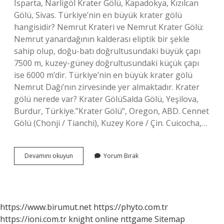
Isparta, Narligöl Krater Gölü, Kapadokya, Kızılcan
Gölü, Sivas. Türkiye’nin en büyük krater gölü
hangisidir? Nemrut Krateri ve Nemrut Krater Gölü:
Nemrut yanardağının kalderası eliptik bir şekle
sahip olup, doğu-batı doğrultusundaki büyük çapı
7500 m, kuzey-güney doğrultusundaki küçük çapı
ise 6000 m’dir. Türkiye’nin en büyük krater gölü
Nemrut Dağı’nın zirvesinde yer almaktadır. Krater
gölü nerede var? Krater GölüSalda Gölü, Yeşilova,
Burdur, Türkiye.”Krater Gölü”, Oregon, ABD. Cennet
Gölü (Chonji / Tianchi), Kuzey Kore / Çin. Cuicocha,…
Türkiyede
Devamını okuyun
Yorum Bırak
Kaç
Tane
Krater
Gölü
Var
https://www.birumut.net
https://phyto.com.tr
https://ioni.com.tr
knight online
nttgame
Sitemap