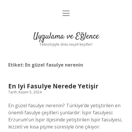
menüyü
Anasayfa
aç
Gizlilik Politikası
Uygulama ve Eğlence
Yasal Uyarı
Teknolojiyle dolu neşeli keşifler!
Hakkımızda
Etiket:
En güzel fasulye nerenin
En Iyi Fasulye Nerede Yetişir
Tarih: Kasım 5, 2024
En güzel fasulye nerenin? Türkiye’de yetiştirilen en
önemli fasulye çeşitleri şunlardır: İspir fasulyesi:
Erzurum’un İspir ilçesinde yetiştirilen İspir fasulyesi,
lezzeti ve kısa pişme süresiyle öne çıkıyor.