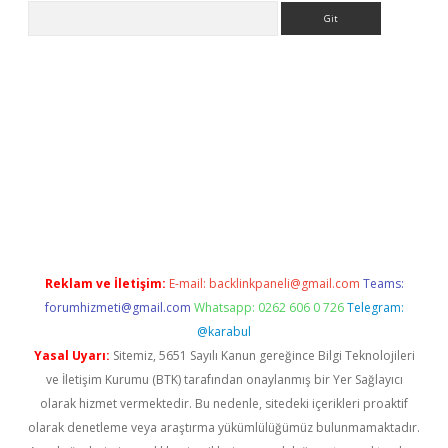
Arama
etexper
Reklam ve İletişim:
E-mail:
backlinkpaneli@gmail.com
Teams:
forumhizmeti@gmail.com
Whatsapp: 0262 606 0 726
Telegram:
@karabul
Yasal Uyarı:
Sitemiz, 5651 Sayılı Kanun gereğince Bilgi Teknolojileri
ve İletişim Kurumu (BTK) tarafından onaylanmış bir Yer Sağlayıcı
olarak hizmet vermektedir. Bu nedenle, sitedeki içerikleri proaktif
olarak denetleme veya araştırma yükümlülüğümüz bulunmamaktadır.