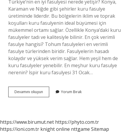
Türkiye’nin en iyi fasulyesi nerede yetişir? Konya,
Karaman ve Niğde gibi şehirler kuru fasulye
üretiminde liderdir. Bu bölgelerin iklim ve toprak
koşulları kuru fasulyenin ideal büyümesi için
mükemmel ortamı sağlar. Özellikle Konya’daki kuru
fasulyeler tadı ve kalitesiyle bilinir. En çok verimli
fasulye hangisi? Tohum fasulyeleri en verimli
fasulye türlerinden biridir. Fasulyelerin hasadı
kolaydır ve yüksek verim sağlar. Hem yeşil hem de
kuru fasulyeler yenebilir. En meşhur kuru fasulye
nerenin? İspir kuru fasulyesi 31 Ocak…
En
Devamını okuyun
Yorum Bırak
Iyi
Fasulye
Nerede
Yetişir
https://www.birumut.net
https://phyto.com.tr
https://ioni.com.tr
knight online
nttgame
Sitemap