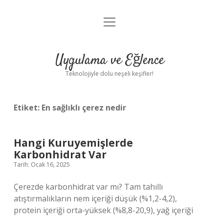
menüyü
Anasayfa
aç
Gizlilik Politikası
Uygulama ve Eğlence
Yasal Uyarı
Teknolojiyle dolu neşeli keşifler!
Hakkımızda
Etiket:
En sağlıklı çerez nedir
Hangi Kuruyemişlerde
Karbonhidrat Var
Tarih: Ocak 16, 2025
Çerezde karbonhidrat var mı? Tam tahıllı
atıştırmalıkların nem içeriği düşük (%1,2-4,2),
protein içeriği orta-yüksek (%8,8-20,9), yağ içeriği