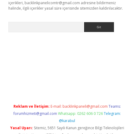
içerikleri,
backlinkpanelicomtr@gmail.com
adresine bildirmeniz
halinde, ilgili içerikler yasal süre içerisinde sitemizden kaldırılacaktır.
Arama
exper
Reklam ve İletişim:
E-mail:
backlinkpaneli@gmail.com
Teams:
forumhizmeti@gmail.com
Whatsapp: 0262 606 0 726
Telegram:
@karabul
Yasal Uyarı:
Sitemiz, 5651 Sayılı Kanun gereğince Bilgi Teknolojileri