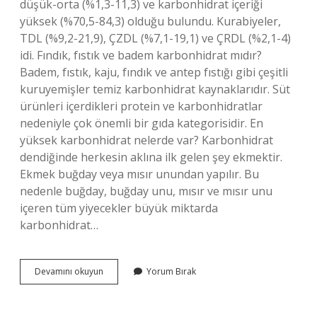
düşük-orta (%1,3-11,3) ve karbonhidrat içeriği
yüksek (%70,5-84,3) olduğu bulundu. Kurabiyeler,
TDL (%9,2-21,9), ÇZDL (%7,1-19,1) ve ÇRDL (%2,1-4)
idi. Fındık, fıstık ve badem karbonhidrat mıdır?
Badem, fıstık, kaju, fındık ve antep fıstığı gibi çeşitli
kuruyemişler temiz karbonhidrat kaynaklarıdır. Süt
ürünleri içerdikleri protein ve karbonhidratlar
nedeniyle çok önemli bir gıda kategorisidir. En
yüksek karbonhidrat nelerde var? Karbonhidrat
dendiğinde herkesin aklına ilk gelen şey ekmektir.
Ekmek buğday veya mısır unundan yapılır. Bu
nedenle buğday, buğday unu, mısır ve mısır unu
içeren tüm yiyecekler büyük miktarda
karbonhidrat…
Hangi
Devamını okuyun
Yorum Bırak
Kuruyemişlerde
Karbonhidrat
Var