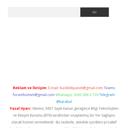
Arama
etexper
Reklam ve İletişim:
E-mail:
backlinkpaneli@gmail.com
Teams:
forumhizmeti@gmail.com
Whatsapp: 0262 606 0 726
Telegram:
@karabul
Yasal Uyarı:
Sitemiz, 5651 Sayılı Kanun gereğince Bilgi Teknolojileri
ve İletişim Kurumu (BTK) tarafından onaylanmış bir Yer Sağlayıcı
olarak hizmet vermektedir. Bu nedenle, sitedeki içerikleri proaktif