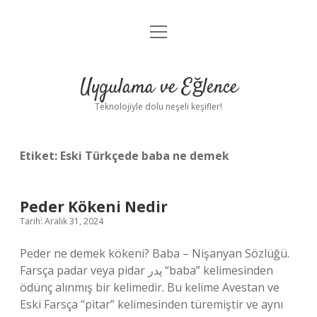
menüyü
Anasayfa
aç
Gizlilik Politikası
Uygulama ve Eğlence
Yasal Uyarı
Teknolojiyle dolu neşeli keşifler!
Hakkımızda
Etiket:
Eski Türkçede baba ne demek
Peder Kökeni Nedir
Tarih: Aralık 31, 2024
Peder ne demek kökeni? Baba – Nişanyan Sözlüğü.
Farsça padar veya pidar پدر “baba” kelimesinden
ödünç alınmış bir kelimedir. Bu kelime Avestan ve
Eski Farsça “pitar” kelimesinden türemiştir ve aynı