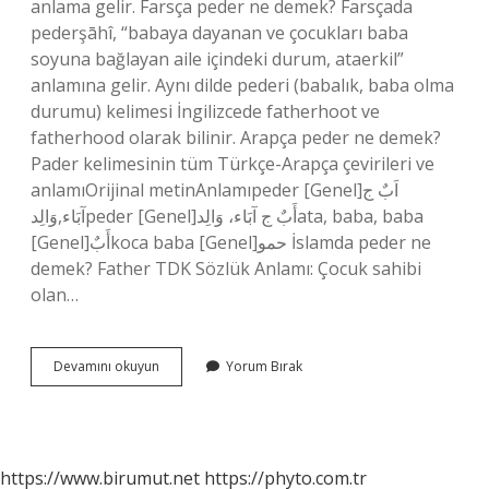
anlama gelir. Farsça peder ne demek? Farsçada
pederşāhî, “babaya dayanan ve çocukları baba
soyuna bağlayan aile içindeki durum, ataerkil”
anlamına gelir. Aynı dilde pederi (babalık, baba olma
durumu) kelimesi İngilizcede fatherhoot ve
fatherhood olarak bilinir. Arapça peder ne demek?
Pader kelimesinin tüm Türkçe-Arapça çevirileri ve
anlamıOrijinal metinAnlamıpeder [Genel]اَبٌ ج
آبَاء,وَالِدpeder [Genel]أَبٌ ج آبَاء، وَالِدata, baba, baba
[Genel]أَبٌkoca baba [Genel]حمو İslamda peder ne
demek? Father TDK Sözlük Anlamı: Çocuk sahibi
olan…
Peder
Devamını okuyun
Yorum Bırak
Kökeni
Nedir
https://www.birumut.net
https://phyto.com.tr