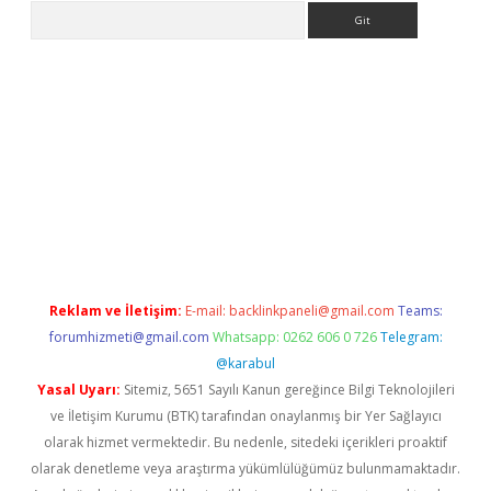
Arama
etexper
Reklam ve İletişim:
E-mail:
backlinkpaneli@gmail.com
Teams:
forumhizmeti@gmail.com
Whatsapp: 0262 606 0 726
Telegram:
@karabul
Yasal Uyarı:
Sitemiz, 5651 Sayılı Kanun gereğince Bilgi Teknolojileri
ve İletişim Kurumu (BTK) tarafından onaylanmış bir Yer Sağlayıcı
olarak hizmet vermektedir. Bu nedenle, sitedeki içerikleri proaktif
olarak denetleme veya araştırma yükümlülüğümüz bulunmamaktadır.