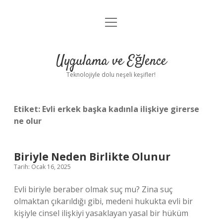
menüyü
Anasayfa
aç
Gizlilik Politikası
Uygulama ve Eğlence
Yasal Uyarı
Teknolojiyle dolu neşeli keşifler!
Hakkımızda
Etiket:
Evli erkek başka kadınla ilişkiye girerse
ne olur
Biriyle Neden Birlikte Olunur
Tarih: Ocak 16, 2025
Evli biriyle beraber olmak suç mu? Zina suç
olmaktan çıkarıldığı gibi, medeni hukukta evli bir
kişiyle cinsel ilişkiyi yasaklayan yasal bir hüküm