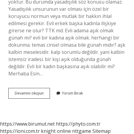
yoktur. Bu durumda yasadışılık söz konusu olamaz.
Yasadışılık unsurunun var olması için özel bir
koruyucu normun veya mutlak bir hakkın ihlal
edilmesi gerekir. Evli erkek başka kadınla ilişkiye
girerse ne olur? TTK md. Evli adama aşık olmak
günah mı? evli bir kadına aşık olmak. herhangi bir
dokunma. temas cinsel olmasa bile günah mıdır? aşk
kalbin meselesidir. kalp sorumlu değildir. yani kalbin
istemsiz iradesi. bir kişi aşık olduğunda günah
değildir. Evli bir kadın başkasına aşık olabilir mi?
Merhaba Esin…
Biriyle
Devamını okuyun
Yorum Bırak
Neden
Birlikte
Olunur
https://www.birumut.net
https://phyto.com.tr
https://ioni.com.tr
knight online
nttgame
Sitemap