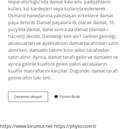
İmparatorluğu’nda damat kavramı, padişahların
kızları, kız kardeşleri veya kızlarıyla evlenerek
Osmanlı hanedanına yakınlaşan erkeklere damat
paşa denirdi. Damat paşalara ilk olarak damat, 16.
yüzyılda damat, daha sonra da damat (damad-ı
hazreti) denildi. Damatlığı kim alır? Gelinin gelinliği,
aksesuarları ve ayakkabıları damat tarafından satın
alınırken, damadın takımı kızın ailesi tarafından
satın alınır. Ayrıca, damat tarafı gelin ve damadın ve
ayrıca gelinle kuaföre gelen yakın akrabaların
kuaför masraflarını karşılar. Düğünde, damat tarafı
geline altın takı seti…
Enişte
Devamını okuyun
Yorum Bırak
Damat
Midir
https://www.birumut.net
https://phyto.com.tr