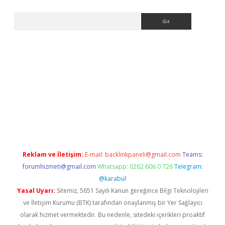
Arama
betexper
Reklam ve İletişim:
E-mail:
backlinkpaneli@gmail.com
Teams:
forumhizmeti@gmail.com
Whatsapp: 0262 606 0 726
Telegram:
@karabul
Yasal Uyarı:
Sitemiz, 5651 Sayılı Kanun gereğince Bilgi Teknolojileri
ve İletişim Kurumu (BTK) tarafından onaylanmış bir Yer Sağlayıcı
olarak hizmet vermektedir. Bu nedenle, sitedeki içerikleri proaktif