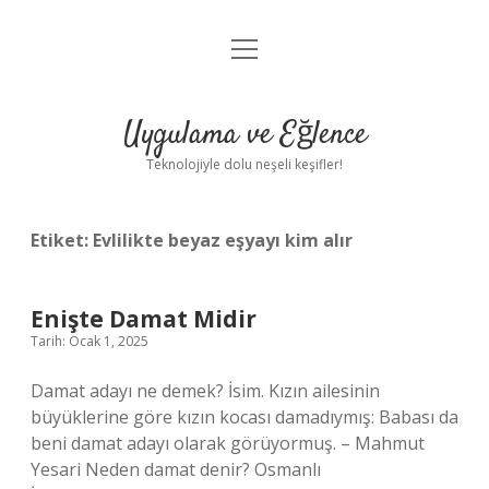
menüyü
Anasayfa
aç
Gizlilik Politikası
Uygulama ve Eğlence
Yasal Uyarı
Teknolojiyle dolu neşeli keşifler!
Hakkımızda
Etiket:
Evlilikte beyaz eşyayı kim alır
Enişte Damat Midir
Tarih: Ocak 1, 2025
Damat adayı ne demek? İsim. Kızın ailesinin
büyüklerine göre kızın kocası damadıymış: Babası da
beni damat adayı olarak görüyormuş. – Mahmut
Yesari Neden damat denir? Osmanlı