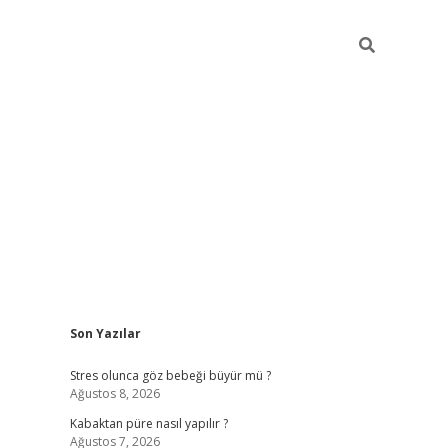
Sidebar
Son Yazılar
betexper
Stres olunca göz bebeği büyür mü ?
Ağustos 8, 2026
Kabaktan püre nasıl yapılır ?
Ağustos 7, 2026