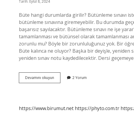
Tarih: Eylül 8, 2024
Büte hangi durumlarda girilir? Bütünleme sınavı iste
bütünleme sınavına giremeyebilir. Bu durumda geçerl
başarısız sayılacaktır. Bütünleme sınavı ne işe yara
tamamlanması ve bütünsel olarak tamamlanması amac
zorunlu mu? Böyle bir zorunluluğunuz yok. Bir öğrenc
Büte kalınca ne oluyor? Başka bir deyişle, yeniden sın
yeniden sınav notu kaydedilecektir. Dersi geçemeye
Büte
Devamını okuyun
2 Yorum
Neden
Girilir
https://www.birumut.net
https://phyto.com.tr
https: