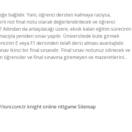
ğe bağlıdır. Yani, öğrenci dersten kalmaya razıysa,
i not final notu olarak değerlendirilecek ve öğrenci
r? Adından da anlaşılacağı üzere, eksik kalan eğitim sürecinin
ıyla yeniden sınav yapılır. Üniversitede büte girmek
inin E veya F1 dersinden telafi dersi alması avantajlıdır.
av ikinci bir final sınavıdır. Final sınav notunuz silinecek ve
n öğrenciler ve final sınavına giremeyen ve mazeretlerini…
//ioni.com.tr
knight online
nttgame
Sitemap