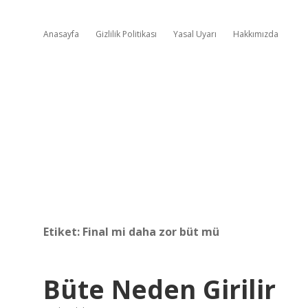
Anasayfa
Gizlilik Politikası
Yasal Uyarı
Hakkımızda
Etiket:
Final mi daha zor büt mü
Büte Neden Girilir