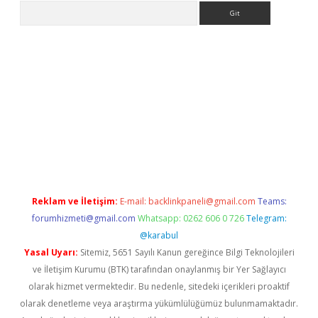
Arama
etexper
Reklam ve İletişim:
E-mail:
backlinkpaneli@gmail.com
Teams:
forumhizmeti@gmail.com
Whatsapp: 0262 606 0 726
Telegram:
@karabul
Yasal Uyarı:
Sitemiz, 5651 Sayılı Kanun gereğince Bilgi Teknolojileri
ve İletişim Kurumu (BTK) tarafından onaylanmış bir Yer Sağlayıcı
olarak hizmet vermektedir. Bu nedenle, sitedeki içerikleri proaktif
olarak denetleme veya araştırma yükümlülüğümüz bulunmamaktadır.