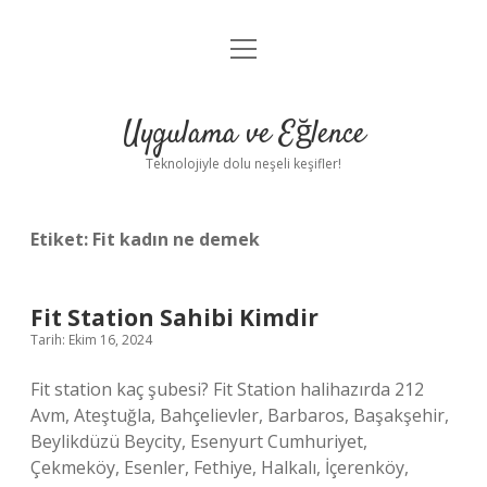
menüyü
Anasayfa
aç
Gizlilik Politikası
Uygulama ve Eğlence
Yasal Uyarı
Teknolojiyle dolu neşeli keşifler!
Hakkımızda
Etiket:
Fit kadın ne demek
Fit Station Sahibi Kimdir
Tarih: Ekim 16, 2024
Fit station kaç şubesi? Fit Station halihazırda 212
Avm, Ateştuğla, Bahçelievler, Barbaros, Başakşehir,
Beylikdüzü Beycity, Esenyurt Cumhuriyet,
Çekmeköy, Esenler, Fethiye, Halkalı, İçerenköy,