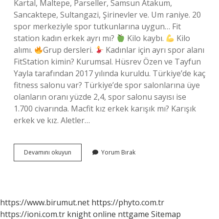
Kartal, Maltepe, Parseller, Samsun Atakum,
Sancaktepe, Sultangazi, Şirinevler ve. Um raniye. 20
spor merkeziyle spor tutkunlarına uygun… Fit
station kadın erkek ayrı mı?
Kilo kaybı.
Kilo
alımı.
Grup dersleri.
Kadınlar için ayrı spor alanı
FitStation kimin? Kurumsal. Hüsrev Özen ve Tayfun
Yayla tarafından 2017 yılında kuruldu. Türkiye’de kaç
fitness salonu var? Türkiye’de spor salonlarına üye
olanların oranı yüzde 2,4, spor salonu sayısı ise
1.700 civarında. Macfit kız erkek karışık mı? Karışık
erkek ve kız. Aletler…
Fit
Devamını okuyun
Yorum Bırak
Station
Sahibi
Kimdir
https://www.birumut.net
https://phyto.com.tr
https://ioni.com.tr
knight online
nttgame
Sitemap