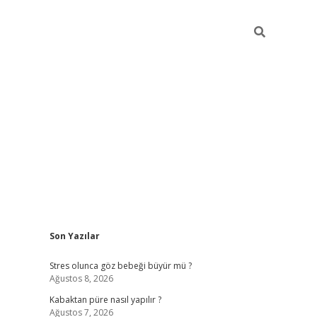
Sidebar
Son Yazılar
betexper
Stres olunca göz bebeği büyür mü ?
Ağustos 8, 2026
Kabaktan püre nasıl yapılır ?
Ağustos 7, 2026