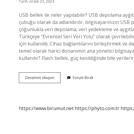
Tarih: Aralık 23, 2024
USB bellek ile neler yapılabilir? USB depolama aygıt
çubuğu olarak da adlandırılır, bilgisayarınızın USB p
çoğunlukla veri depolama, veri yedekleme ve aygıtlar
Türkçeye “Evrensel Seri Veri Yolu” olarak çevrilebilir.
için kullanıldı. Cihaz bağlantılarını birleştirmek ve 
temel olarak harici donanımın ana yönetici bilgisaya
kullanılır? Flash bellek, güç kesildiğinde bile verileri
Usb
Devamını okuyun
Yorum Bırak
Nerelerde
Kullanılır
https://www.birumut.net
https://phyto.com.tr
https: