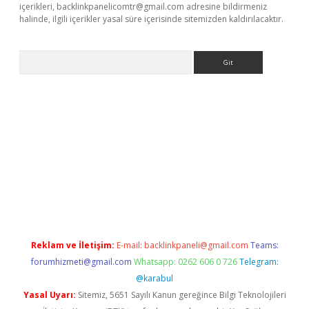
içerikleri,
backlinkpanelicomtr@gmail.com
adresine bildirmeniz
halinde, ilgili içerikler yasal süre içerisinde sitemizden kaldırılacaktır.
Arama
betexper
Reklam ve İletişim:
E-mail:
backlinkpaneli@gmail.com
Teams:
forumhizmeti@gmail.com
Whatsapp: 0262 606 0 726
Telegram:
@karabul
Yasal Uyarı:
Sitemiz, 5651 Sayılı Kanun gereğince Bilgi Teknolojileri