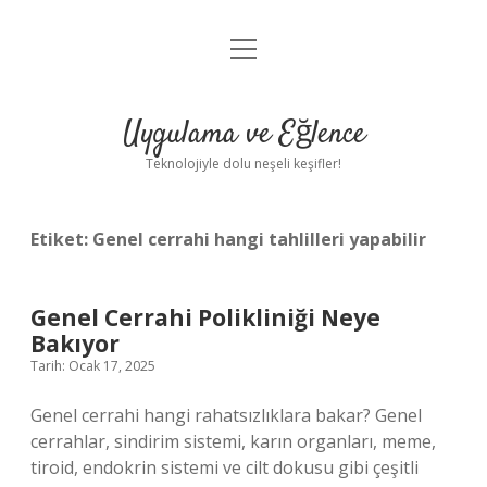
menüyü
Anasayfa
aç
Gizlilik Politikası
Uygulama ve Eğlence
Yasal Uyarı
Teknolojiyle dolu neşeli keşifler!
Hakkımızda
Etiket:
Genel cerrahi hangi tahlilleri yapabilir
Genel Cerrahi Polikliniği Neye
Bakıyor
Tarih: Ocak 17, 2025
Genel cerrahi hangi rahatsızlıklara bakar? Genel
cerrahlar, sindirim sistemi, karın organları, meme,
tiroid, endokrin sistemi ve cilt dokusu gibi çeşitli