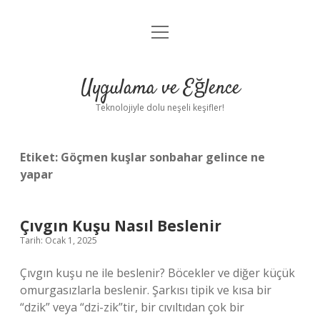
menüyü
Anasayfa
aç
Gizlilik Politikası
Uygulama ve Eğlence
Yasal Uyarı
Teknolojiyle dolu neşeli keşifler!
Hakkımızda
Etiket:
Göçmen kuşlar sonbahar gelince ne
yapar
Çıvgın Kuşu Nasıl Beslenir
Tarih: Ocak 1, 2025
Çıvgın kuşu ne ile beslenir? Böcekler ve diğer küçük
omurgasızlarla beslenir. Şarkısı tipik ve kısa bir
“dzik” veya “dzi-zik”tir, bir cıvıltıdan çok bir