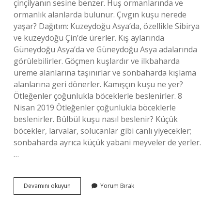
çinçilyanın sesine benzer. Huş ormanlarında ve
ormanlık alanlarda bulunur. Çıvgın kuşu nerede
yaşar? Dağıtım: Kuzeydoğu Asya’da, özellikle Sibirya
ve kuzeydoğu Çin’de ürerler. Kış aylarında
Güneydoğu Asya’da ve Güneydoğu Asya adalarında
görülebilirler. Göçmen kuşlardır ve ilkbaharda
üreme alanlarına taşınırlar ve sonbaharda kışlama
alanlarına geri dönerler. Kamışçın kuşu ne yer?
Ötleğenler çoğunlukla böceklerle beslenirler. 8
Nisan 2019 Ötleğenler çoğunlukla böceklerle
beslenirler. Bülbül kuşu nasıl beslenir? Küçük
böcekler, larvalar, solucanlar gibi canlı yiyecekler;
sonbaharda ayrıca küçük yabani meyveler de yerler.
…
Çıvgın
Devamını okuyun
Yorum Bırak
Kuşu
Nasıl
Beslenir