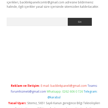
içerikleri,
backlinkpanelicomtr@gmail.com
adresine bildirmeniz
halinde, ilgili içerikler yasal süre içerisinde sitemizden kaldırılacaktır.
Arama
etexper
Reklam ve İletişim:
E-mail:
backlinkpaneli@gmail.com
Teams:
forumhizmeti@gmail.com
Whatsapp: 0262 606 0 726
Telegram:
@karabul
Yasal Uyarı:
Sitemiz, 5651 Sayılı Kanun gereğince Bilgi Teknolojileri