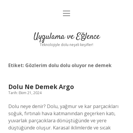
menüyü
Anasayfa
aç
Gizlilik Politikası
Uygulama ve Eğlence
Yasal Uyarı
Teknolojiyle dolu neşeli keşifler!
Hakkımızda
Etiket:
Gözlerim dolu dolu oluyor ne demek
Dolu Ne Demek Argo
Tarih: Ekim 21, 2024
Dolu neye denir? Dolu, yağmur ve kar parçacıkları
soğuk, fırtınalı hava katmanından geçerken katı,
yuvarlak parçacıklara dönüştüğünde ve yere
düştüğünde oluşur. Karasal iklimlerde ve sıcak