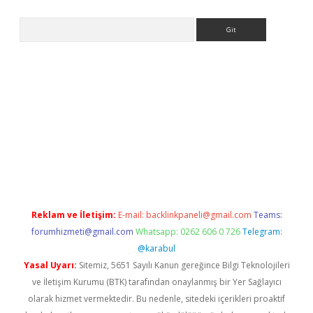
Arama
etexper
Reklam ve İletişim:
E-mail:
backlinkpaneli@gmail.com
Teams:
forumhizmeti@gmail.com
Whatsapp: 0262 606 0 726
Telegram:
@karabul
Yasal Uyarı:
Sitemiz, 5651 Sayılı Kanun gereğince Bilgi Teknolojileri
ve İletişim Kurumu (BTK) tarafından onaylanmış bir Yer Sağlayıcı
olarak hizmet vermektedir. Bu nedenle, sitedeki içerikleri proaktif