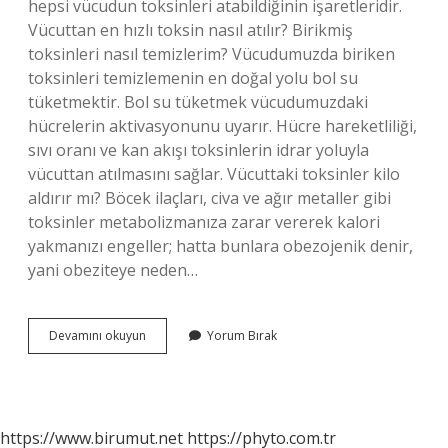
hepsi vücudun toksinleri atabildiğinin işaretleridir.
Vücuttan en hızlı toksin nasıl atılır? Birikmiş
toksinleri nasıl temizlerim? Vücudumuzda biriken
toksinleri temizlemenin en doğal yolu bol su
tüketmektir. Bol su tüketmek vücudumuzdaki
hücrelerin aktivasyonunu uyarır. Hücre hareketliliği,
sıvı oranı ve kan akışı toksinlerin idrar yoluyla
vücuttan atılmasını sağlar. Vücuttaki toksinler kilo
aldırır mı? Böcek ilaçları, civa ve ağır metaller gibi
toksinler metabolizmanıza zarar vererek kalori
yakmanızı engeller; hatta bunlara obezojenik denir,
yani obeziteye neden…
Toksin
Devamını okuyun
Yorum Bırak
Atmak
Kilo
Verdirir
Mi
https://www.birumut.net
https://phyto.com.tr