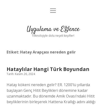
menüyü
Anasayfa
aç
Gizlilik Politikası
Uygulama ve Eğlence
Yasal Uyarı
Teknolojiyle dolu neşeli keşifler!
Hakkımızda
Etiket:
Hatay Arapçası nereden gelir
Hataylılar Hangi Türk Boyundan
Tarih: Kasım 26, 2024
Hatay kökeni nereden gelir? ER. 1200’lü yıllarda
başlayan Genç Hitit Beylikleri dönemine kadar
uzanmaktadır. Bu dönemde Amik Ovası’ndaki Hitit
beyliklerinin birleşerek Hattena Krallığı adını aldığı