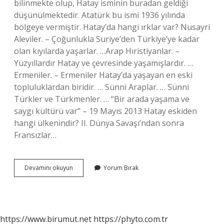
bilinmekte olup, Hatay isminin buradan geldiği
düşünülmektedir. Atatürk bu ismi 1936 yılında
bölgeye vermiştir. Hatay’da hangi ırklar var? Nusayri
Aleviler. – Çoğunlukla Suriye’den Türkiye’ye kadar
olan kıyılarda yaşarlar. …Arap Hıristiyanlar. –
Yüzyıllardır Hatay ve çevresinde yaşamışlardır. …
Ermeniler. – Ermeniler Hatay’da yaşayan en eski
topluluklardan biridir. … Sünni Araplar. … Sünni
Türkler ve Türkmenler. … “Bir arada yaşama ve
saygı kültürü var” – 19 Mayıs 2013 Hatay eskiden
hangi ülkenindir? II. Dünya Savaşı’ndan sonra
Fransızlar…
Hataylılar
Devamını okuyun
Yorum Bırak
Hangi
Türk
Boyundan
https://www.birumut.net
https://phyto.com.tr