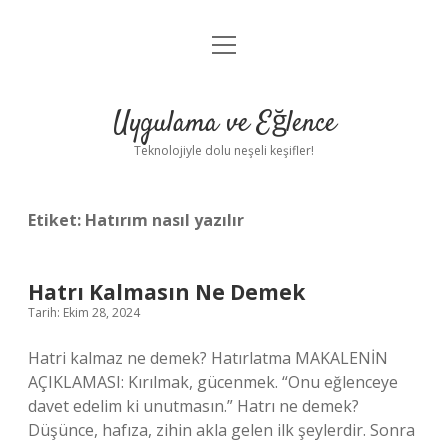
menüyü
Anasayfa
aç
Gizlilik Politikası
Uygulama ve Eğlence
Yasal Uyarı
Teknolojiyle dolu neşeli keşifler!
Hakkımızda
Etiket:
Hatırım nasıl yazılır
Hatrı Kalmasın Ne Demek
Tarih: Ekim 28, 2024
Hatri kalmaz ne demek? Hatırlatma MAKALENİN
AÇIKLAMASI: Kırılmak, gücenmek. “Onu eğlenceye
davet edelim ki unutmasın.” Hatrı ne demek?
Düşünce, hafıza, zihin akla gelen ilk şeylerdir. Sonra