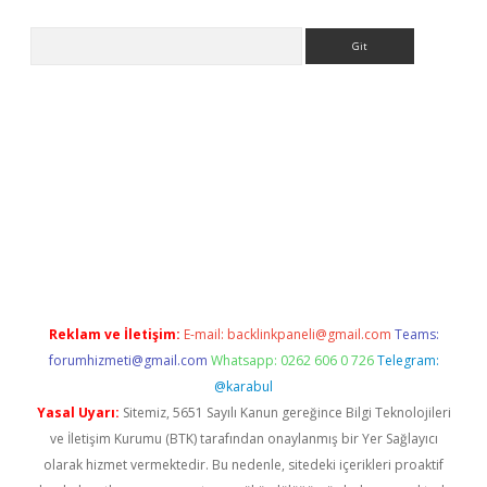
Arama
etexper
Reklam ve İletişim:
E-mail:
backlinkpaneli@gmail.com
Teams:
forumhizmeti@gmail.com
Whatsapp: 0262 606 0 726
Telegram:
@karabul
Yasal Uyarı:
Sitemiz, 5651 Sayılı Kanun gereğince Bilgi Teknolojileri
ve İletişim Kurumu (BTK) tarafından onaylanmış bir Yer Sağlayıcı
olarak hizmet vermektedir. Bu nedenle, sitedeki içerikleri proaktif