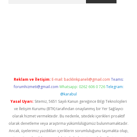
etexper
Reklam ve İletişim:
E-mail:
backlinkpaneli@gmail.com
Teams:
forumhizmeti@gmail.com
Whatsapp: 0262 606 0 726
Telegram:
@karabul
Yasal Uyarı:
Sitemiz, 5651 Sayılı Kanun gereğince Bilgi Teknolojileri
ve İletişim Kurumu (BTK) tarafından onaylanmış bir Yer Sağlayıcı
olarak hizmet vermektedir. Bu nedenle, sitedeki içerikleri proaktif
olarak denetleme veya araştırma yükümlülüğümüz bulunmamaktadır.
Ancak, üyelerimiz yazdıkları içeriklerin sorumluluğunu taşımakta olup,