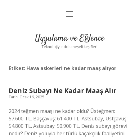
menüyü
Anasayfa
aç
Gizlilik Politikası
Uygulama ve Eğlence
Yasal Uyarı
Teknolojiyle dolu neşeli keşifler!
Hakkımızda
Etiket:
Hava askerleri ne kadar maaş alıyor
Deniz Subayı Ne Kadar Maaş Alır
Tarih: Ocak 16, 2025
2024 teğmen maaşı ne kadar oldu? Üsteğmen:
57.600 TL. Başçavuş: 61.400 TL. Astsubay, Üstçavuş:
54.800 TL. Astsubay: 50.900 TL. Deniz subayı görevi
nedir? Deniz yoluyla her türlü kaçakçılık faaliyetini