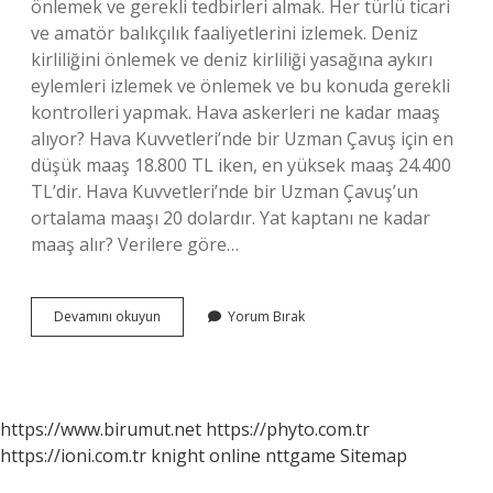
önlemek ve gerekli tedbirleri almak. Her türlü ticari
ve amatör balıkçılık faaliyetlerini izlemek. Deniz
kirliliğini önlemek ve deniz kirliliği yasağına aykırı
eylemleri izlemek ve önlemek ve bu konuda gerekli
kontrolleri yapmak. Hava askerleri ne kadar maaş
alıyor? Hava Kuvvetleri’nde bir Uzman Çavuş için en
düşük maaş 18.800 TL iken, en yüksek maaş 24.400
TL’dir. Hava Kuvvetleri’nde bir Uzman Çavuş’un
ortalama maaşı 20 dolardır. Yat kaptanı ne kadar
maaş alır? Verilere göre…
Deniz
Devamını okuyun
Yorum Bırak
Subayı
Ne
Kadar
Maaş
Alır
https://www.birumut.net
https://phyto.com.tr
https://ioni.com.tr
knight online
nttgame
Sitemap