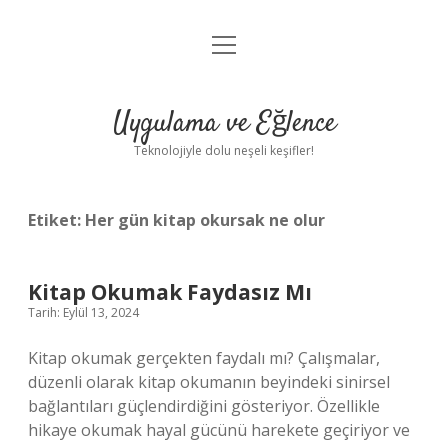
menüyü
Anasayfa
aç
Gizlilik Politikası
Uygulama ve Eğlence
Yasal Uyarı
Teknolojiyle dolu neşeli keşifler!
Hakkımızda
Etiket:
Her gün kitap okursak ne olur
Kitap Okumak Faydasız Mı
Tarih: Eylül 13, 2024
Kitap okumak gerçekten faydalı mı? Çalışmalar,
düzenli olarak kitap okumanın beyindeki sinirsel
bağlantıları güçlendirdiğini gösteriyor. Özellikle
hikaye okumak hayal gücünü harekete geçiriyor ve