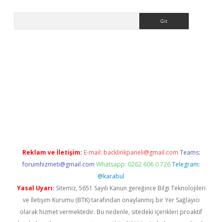
Arama
etexper
Reklam ve İletişim:
E-mail:
backlinkpaneli@gmail.com
Teams:
forumhizmeti@gmail.com
Whatsapp: 0262 606 0 726
Telegram:
@karabul
Yasal Uyarı:
Sitemiz, 5651 Sayılı Kanun gereğince Bilgi Teknolojileri
ve İletişim Kurumu (BTK) tarafından onaylanmış bir Yer Sağlayıcı
olarak hizmet vermektedir. Bu nedenle, sitedeki içerikleri proaktif