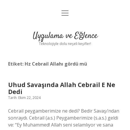
menüyü
Anasayfa
aç
Gizlilik Politikası
Uygulama ve Eğlence
Yasal Uyarı
Teknolojiyle dolu neşeli keşifler!
Hakkımızda
Etiket:
Hz Cebrail Allahı gördü mü
Uhud Savaşında Allah Cebrail E Ne
Dedi
Tarih: Ekim 22, 2024
Cebrail peygamberimize ne dedi? Bedir Savaşı’ndan
sonraydı. Cebrail (a.s.) Peygamberimize (s.a.s.) geldi
ve: “Ey Muhammed! Allah seni selamlıyor ve sana