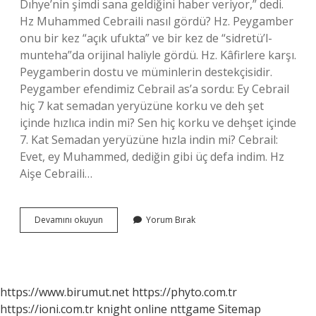
Dıhye’nin şimdi sana geldiğini haber veriyor,” dedi.
Hz Muhammed Cebraili nasıl gördü? Hz. Peygamber
onu bir kez “açık ufukta” ve bir kez de “sidretü’l-
munteha”da orijinal haliyle gördü. Hz. Kâfirlere karşı.
Peygamberin dostu ve müminlerin destekçisidir.
Peygamber efendimiz Cebrail as’a sordu: Ey Cebrail
hiç 7 kat semadan yeryüzüne korku ve deh şet
içinde hızlıca indin mi? Sen hiç korku ve dehşet içinde
7. Kat Semadan yeryüzüne hızla indin mi? Cebrail:
Evet, ey Muhammed, dediğin gibi üç defa indim. Hz
Aişe Cebraili…
Uhud
Devamını okuyun
Yorum Bırak
Savaşında
Allah
Cebrail
E
Ne
https://www.birumut.net
https://phyto.com.tr
Dedi
https://ioni.com.tr
knight online
nttgame
Sitemap