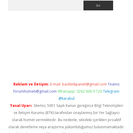
Arama
etexper
Reklam ve İletişim:
E-mail:
backlinkpaneli@gmail.com
Teams:
forumhizmeti@gmail.com
Whatsapp: 0262 606 0 726
Telegram:
@karabul
Yasal Uyarı:
Sitemiz, 5651 Sayılı Kanun gereğince Bilgi Teknolojileri
ve İletişim Kurumu (BTK) tarafından onaylanmış bir Yer Sağlayıcı
olarak hizmet vermektedir. Bu nedenle, sitedeki içerikleri proaktif
olarak denetleme veya araştırma yükümlülüğümüz bulunmamaktadır.