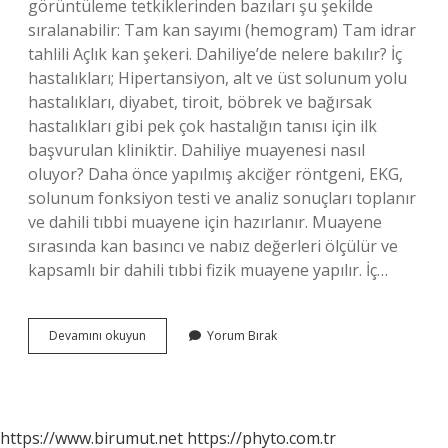
görüntüleme tetkiklerinden bazıları şu şekilde
sıralanabilir: Tam kan sayımı (hemogram) Tam idrar
tahlili Açlık kan şekeri. Dahiliye’de nelere bakılır? İç
hastalıkları; Hipertansiyon, alt ve üst solunum yolu
hastalıkları, diyabet, tiroit, böbrek ve bağırsak
hastalıkları gibi pek çok hastalığın tanısı için ilk
başvurulan kliniktir. Dahiliye muayenesi nasıl
oluyor? Daha önce yapılmış akciğer röntgeni, EKG,
solunum fonksiyon testi ve analiz sonuçları toplanır
ve dahili tıbbi muayene için hazırlanır. Muayene
sırasında kan basıncı ve nabız değerleri ölçülür ve
kapsamlı bir dahili tıbbi fizik muayene yapılır. İç…
Dahiliye
Devamını okuyun
Yorum Bırak
Doktoru
Hangi
Testleri
Yapar
https://www.birumut.net
https://phyto.com.tr