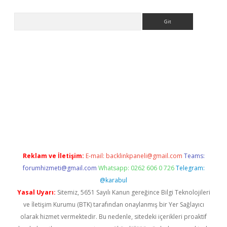
Arama
betexper
Reklam ve İletişim:
E-mail:
backlinkpaneli@gmail.com
Teams:
forumhizmeti@gmail.com
Whatsapp: 0262 606 0 726
Telegram:
@karabul
Yasal Uyarı:
Sitemiz, 5651 Sayılı Kanun gereğince Bilgi Teknolojileri
ve İletişim Kurumu (BTK) tarafından onaylanmış bir Yer Sağlayıcı
olarak hizmet vermektedir. Bu nedenle, sitedeki içerikleri proaktif