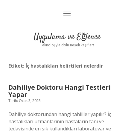
menüyü
Anasayfa
aç
Gizlilik Politikası
Uygulama ve Eğlence
Yasal Uyarı
Teknolojiyle dolu neşeli keşifler!
Hakkımızda
Etiket:
İç hastalıkları belirtileri nelerdir
Dahiliye Doktoru Hangi Testleri
Yapar
Tarih: Ocak 3, 2025
Dahiliye doktorundan hangi tahliller yapılır? İç
hastalıkları uzmanlarının hastaların tanı ve
tedavisinde en sık kullandıkları laboratuvar ve