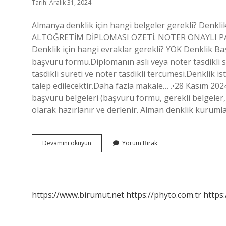
Tarih: Aralık 31, 2024
Almanya denklik için hangi belgeler gerekli? Denkl
ALTÖĞRETİM DİPLOMASI ÖZETİ. NOTER ONAYLI PA
Denklik için hangi evraklar gerekli? YÖK Denklik Ba
başvuru formu.Diplomanın aslı veya noter tasdikli 
tasdikli sureti ve noter tasdikli tercümesi.Denklik i
talep edilecektir.Daha fazla makale… .•28 Kasım 202
başvuru belgeleri (başvuru formu, gerekli belgeler,
olarak hazırlanır ve derlenir. Alman denklik kuruml
Almanya
Devamını okuyun
Yorum Bırak
Denklik
Icin
Hangi
Belgeler
Gerekli
https://www.birumut.net
https://phyto.com.tr
https: