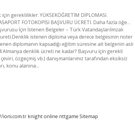
ik için gereklilikler: YÜKSEKÖĞRETİM DİPLOMASI.
SAPORT FOTOKOPİSİ BAŞVURU ÜCRETİ. Daha fazla öğe…
şvurusu İçin İstenen Belgeler – Türk Vatandaşlarıİmzalı
sureti.Denklik istenen diploma veya derece belgesinin noter
stenen diplomanın kapsadığı eğitim süresine ait belgenin aslı
4 Almanya denklik ücreti ne kadar? Başvuru için gerekli
 çeviri, özgeçmiş vb.) danışmanlarımız tarafından eksiksiz
arı, konu alanına…
//ioni.com.tr
knight online
nttgame
Sitemap