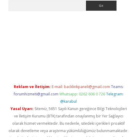
Arama
etexper
Reklam ve İletişim:
E-mail:
backlinkpaneli@gmail.com
Teams:
forumhizmeti@gmail.com
Whatsapp: 0262 606 0 726
Telegram:
@karabul
Yasal Uyarı:
Sitemiz, 5651 Sayılı Kanun gereğince Bilgi Teknolojileri
ve İletişim Kurumu (BTK) tarafından onaylanmış bir Yer Sağlayıcı
olarak hizmet vermektedir. Bu nedenle, sitedeki içerikleri proaktif
olarak denetleme veya araştırma yükümlülüğümüz bulunmamaktadır.