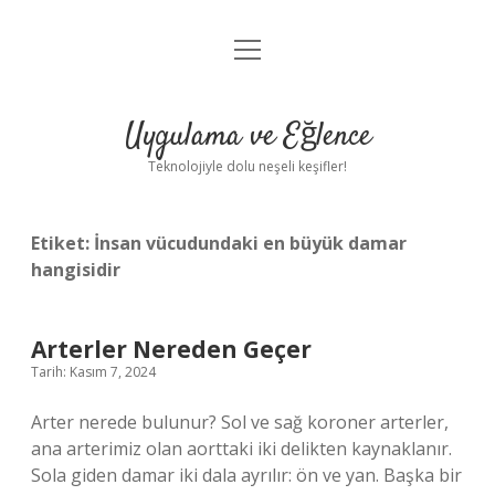
menüyü
Anasayfa
aç
Gizlilik Politikası
Uygulama ve Eğlence
Yasal Uyarı
Teknolojiyle dolu neşeli keşifler!
Hakkımızda
Etiket:
İnsan vücudundaki en büyük damar
hangisidir
Arterler Nereden Geçer
Tarih: Kasım 7, 2024
Arter nerede bulunur? Sol ve sağ koroner arterler,
ana arterimiz olan aorttaki iki delikten kaynaklanır.
Sola giden damar iki dala ayrılır: ön ve yan. Başka bir