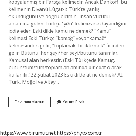
kopyalanmış bir Farsça kelimedir. Ancak Dankoff, bu
kelimenin Divanü Lûgat-it Türk’te yanlış
okunduğunu ve doğru biçimin “insan vücudu”
anlamına gelen Türkçe “yēn” kelimesine dayandığını
iddia eder. Eski dilde kamu ne demek? “Kamu”
kelimesi Eski Türkçe “kamağ” veya “kamağ”
kelimesinden gelir; “toplamak, biriktirmek” fiilinden
gelir; Bütünü, her şeyi/her şeyi/bütünü tanımlar.
Kamusal alan herkestir. (Eski Türkçede Kamug,
bütün/tüm/tüm/toplam anlamında bir edat olarak
kullanılır.)22 Şubat 2023 Eski dilde at ne demek? At;
Türk, Moğol ve Altay…
Eski
Devamını okuyun
Yorum Bırak
Dilde
El
Ne
Demek
https://www.birumut.net
https://phyto.com.tr