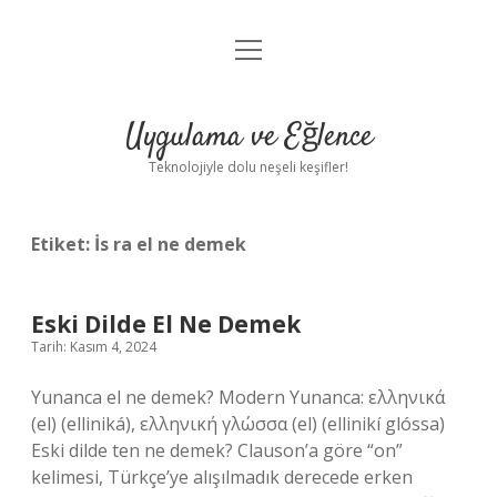
menüyü
Anasayfa
aç
Gizlilik Politikası
Uygulama ve Eğlence
Yasal Uyarı
Teknolojiyle dolu neşeli keşifler!
Hakkımızda
Etiket:
İs ra el ne demek
Eski Dilde El Ne Demek
Tarih: Kasım 4, 2024
Yunanca el ne demek? Modern Yunanca: ελληνικά
(el) (elliniká), ελληνική γλώσσα (el) (ellinikí glóssa)
Eski dilde ten ne demek? Clauson’a göre “on”
kelimesi, Türkçe’ye alışılmadık derecede erken