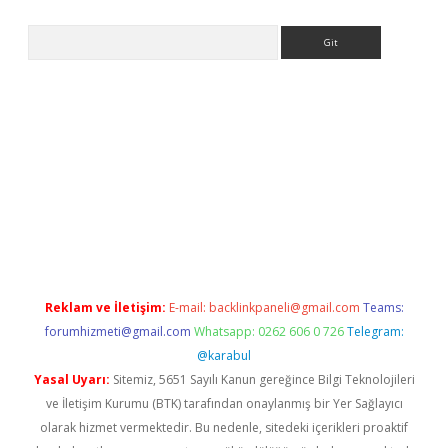
Arama
etexper
Reklam ve İletişim:
E-mail:
backlinkpaneli@gmail.com
Teams:
forumhizmeti@gmail.com
Whatsapp: 0262 606 0 726
Telegram:
@karabul
Yasal Uyarı:
Sitemiz, 5651 Sayılı Kanun gereğince Bilgi Teknolojileri
ve İletişim Kurumu (BTK) tarafından onaylanmış bir Yer Sağlayıcı
olarak hizmet vermektedir. Bu nedenle, sitedeki içerikleri proaktif