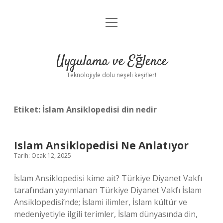
menüyü
Anasayfa
aç
Gizlilik Politikası
Uygulama ve Eğlence
Yasal Uyarı
Teknolojiyle dolu neşeli keşifler!
Hakkımızda
Etiket:
İslam Ansiklopedisi din nedir
Islam Ansiklopedisi Ne Anlatıyor
Tarih: Ocak 12, 2025
İslam Ansiklopedisi kime ait? Türkiye Diyanet Vakfı
tarafından yayımlanan Türkiye Diyanet Vakfı İslam
Ansiklopedisi’nde; İslami ilimler, İslam kültür ve
medeniyetiyle ilgili terimler, İslam dünyasında din,