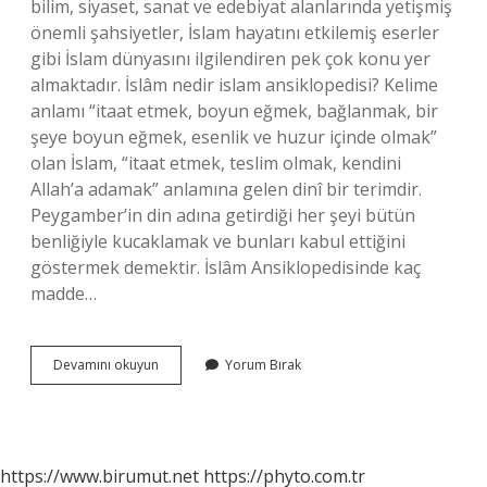
bilim, siyaset, sanat ve edebiyat alanlarında yetişmiş
önemli şahsiyetler, İslam hayatını etkilemiş eserler
gibi İslam dünyasını ilgilendiren pek çok konu yer
almaktadır. İslâm nedir islam ansiklopedisi? Kelime
anlamı “itaat etmek, boyun eğmek, bağlanmak, bir
şeye boyun eğmek, esenlik ve huzur içinde olmak”
olan İslam, “itaat etmek, teslim olmak, kendini
Allah’a adamak” anlamına gelen dinî bir terimdir.
Peygamber’in din adına getirdiği her şeyi bütün
benliğiyle kucaklamak ve bunları kabul ettiğini
göstermek demektir. İslâm Ansiklopedisinde kaç
madde…
Islam
Devamını okuyun
Yorum Bırak
Ansiklopedisi
Ne
Anlatıyor
https://www.birumut.net
https://phyto.com.tr