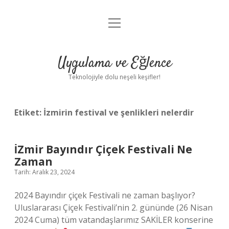
menüyü
Anasayfa
aç
Gizlilik Politikası
Uygulama ve Eğlence
Yasal Uyarı
Teknolojiyle dolu neşeli keşifler!
Hakkımızda
Etiket:
İzmirin festival ve şenlikleri nelerdir
İZmir Bayındır Çiçek Festivali Ne
Zaman
Tarih: Aralık 23, 2024
2024 Bayındır çiçek Festivali ne zaman başlıyor?
Uluslararası Çiçek Festivali’nin 2. gününde (26 Nisan
2024 Cuma) tüm vatandaşlarımız SAKİLER konserine