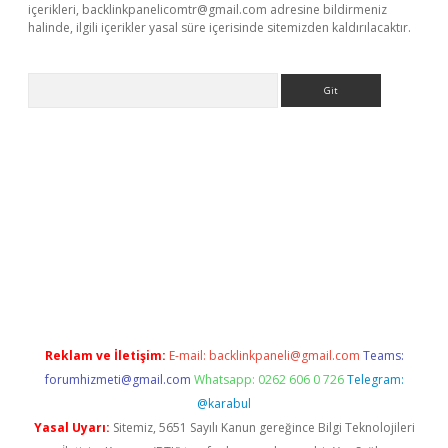
içerikleri,
backlinkpanelicomtr@gmail.com
adresine bildirmeniz
halinde, ilgili içerikler yasal süre içerisinde sitemizden kaldırılacaktır.
Arama
etexper
Reklam ve İletişim:
E-mail:
backlinkpaneli@gmail.com
Teams:
forumhizmeti@gmail.com
Whatsapp: 0262 606 0 726
Telegram:
@karabul
Yasal Uyarı:
Sitemiz, 5651 Sayılı Kanun gereğince Bilgi Teknolojileri