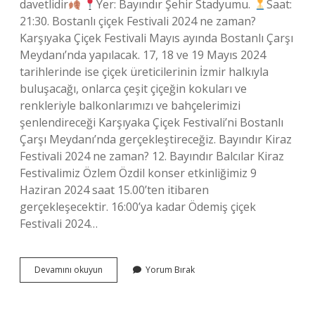
davetlidir
Yer: Bayındır Şehir Stadyumu.
Saat:
21:30. Bostanlı çiçek Festivali 2024 ne zaman?
Karşıyaka Çiçek Festivali Mayıs ayında Bostanlı Çarşı
Meydanı’nda yapılacak. 17, 18 ve 19 Mayıs 2024
tarihlerinde ise çiçek üreticilerinin İzmir halkıyla
buluşacağı, onlarca çeşit çiçeğin kokuları ve
renkleriyle balkonlarımızı ve bahçelerimizi
şenlendireceği Karşıyaka Çiçek Festivali’ni Bostanlı
Çarşı Meydanı’nda gerçekleştireceğiz. Bayındır Kiraz
Festivali 2024 ne zaman? 12. Bayındır Balcılar Kiraz
Festivalimiz Özlem Özdil konser etkinliğimiz 9
Haziran 2024 saat 15.00’ten itibaren
gerçekleşecektir. 16:00’ya kadar Ödemiş çiçek
Festivali 2024…
İZmir
Devamını okuyun
Yorum Bırak
Bayındır
Çiçek
Festivali