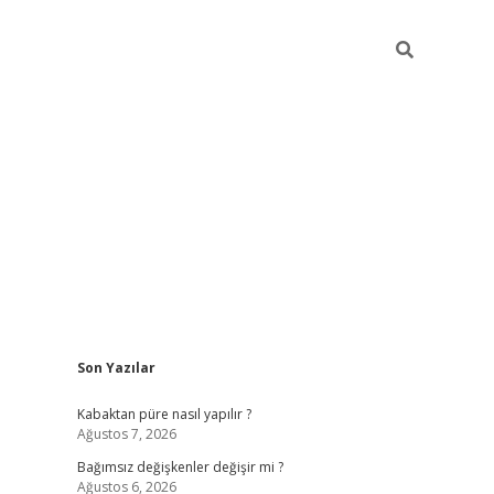
Sidebar
Son Yazılar
betexper
Kabaktan püre nasıl yapılır ?
Ağustos 7, 2026
Bağımsız değişkenler değişir mi ?
Ağustos 6, 2026