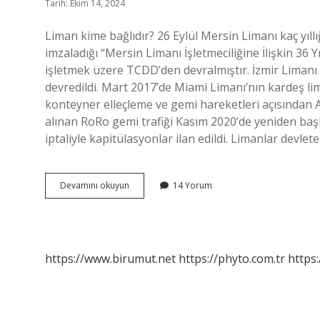
Tarih: Ekim 14, 2024
Liman kime bağlıdır? 26 Eylül Mersin Limanı kaç yıll
imzaladığı “Mersin Limanı İşletmeciliğine İlişkin 36 Y
işletmek üzere TCDD’den devralmıştır. İzmir Limanı
devredildi. Mart 2017’de Miami Limanı’nın kardeş li
konteyner elleçleme ve gemi hareketleri açısından A
alınan RoRo gemi trafiği Kasım 2020’de yeniden başl
iptaliyle kapitülasyonlar ilan edildi. Limanlar devle
Türkiye
Devamını okuyun
14 Yorum
Limanları
Kime
Ait
https://www.birumut.net
https://phyto.com.tr
https: