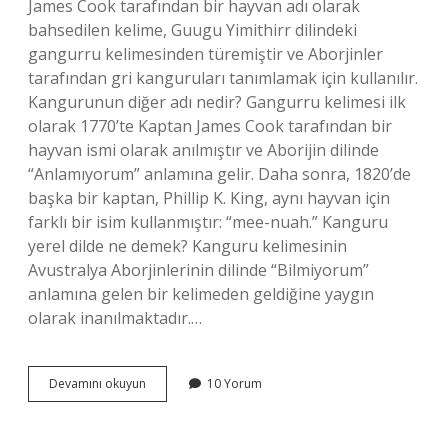
James Cook tarafından bir hayvan adı olarak
bahsedilen kelime, Guugu Yimithirr dilindeki
gangurru kelimesinden türemiştir ve Aborjinler
tarafından gri kanguruları tanımlamak için kullanılır.
Kangurunun diğer adı nedir? Gangurru kelimesi ilk
olarak 1770’te Kaptan James Cook tarafından bir
hayvan ismi olarak anılmıştır ve Aborijin dilinde
“Anlamıyorum” anlamına gelir. Daha sonra, 1820’de
başka bir kaptan, Phillip K. King, aynı hayvan için
farklı bir isim kullanmıştır: “mee-nuah.” Kanguru
yerel dilde ne demek? Kanguru kelimesinin
Avustralya Aborjinlerinin dilinde “Bilmiyorum”
anlamına gelen bir kelimeden geldiğine yaygın
olarak inanılmaktadır.…
Avustralya
Devamını okuyun
10 Yorum
Dilinde
Kanguru
Ne