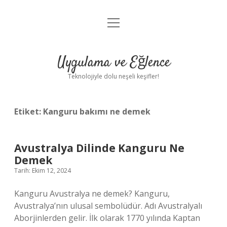
menüyü
Anasayfa
aç
Gizlilik Politikası
Uygulama ve Eğlence
Yasal Uyarı
Teknolojiyle dolu neşeli keşifler!
Hakkımızda
Etiket:
Kanguru bakımı ne demek
Avustralya Dilinde Kanguru Ne
Demek
Tarih: Ekim 12, 2024
Kanguru Avustralya ne demek? Kanguru,
Avustralya’nın ulusal sembolüdür. Adı Avustralyalı
Aborjinlerden gelir. İlk olarak 1770 yılında Kaptan