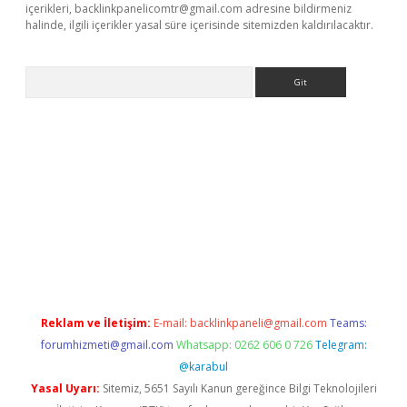
içerikleri,
backlinkpanelicomtr@gmail.com
adresine bildirmeniz
halinde, ilgili içerikler yasal süre içerisinde sitemizden kaldırılacaktır.
Arama
etexper
Reklam ve İletişim:
E-mail:
backlinkpaneli@gmail.com
Teams:
forumhizmeti@gmail.com
Whatsapp: 0262 606 0 726
Telegram:
@karabul
Yasal Uyarı:
Sitemiz, 5651 Sayılı Kanun gereğince Bilgi Teknolojileri