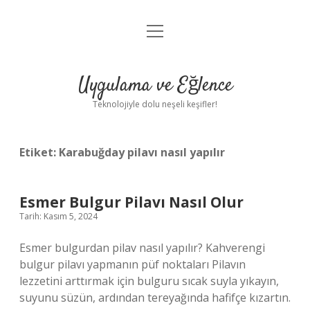
menüyü
Anasayfa
aç
Gizlilik Politikası
Uygulama ve Eğlence
Yasal Uyarı
Teknolojiyle dolu neşeli keşifler!
Hakkımızda
Etiket:
Karabuğday pilavı nasıl yapılır
Esmer Bulgur Pilavı Nasıl Olur
Tarih: Kasım 5, 2024
Esmer bulgurdan pilav nasıl yapılır? Kahverengi
bulgur pilavı yapmanın püf noktaları Pilavın
lezzetini arttırmak için bulguru sıcak suyla yıkayın,
suyunu süzün, ardından tereyağında hafifçe kızartın.