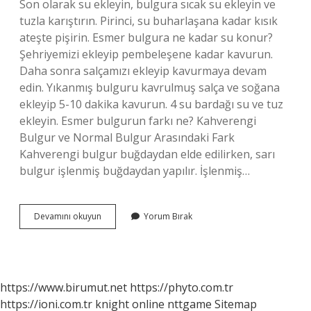
Son olarak su ekleyin, bulgura sıcak su ekleyin ve
tuzla karıştırın. Pirinci, su buharlaşana kadar kısık
ateşte pişirin. Esmer bulgura ne kadar su konur?
Şehriyemizi ekleyip pembeleşene kadar kavurun.
Daha sonra salçamızı ekleyip kavurmaya devam
edin. Yıkanmış bulguru kavrulmuş salça ve soğana
ekleyip 5-10 dakika kavurun. 4 su bardağı su ve tuz
ekleyin. Esmer bulgurun farkı ne? Kahverengi
Bulgur ve Normal Bulgur Arasındaki Fark
Kahverengi bulgur buğdaydan elde edilirken, sarı
bulgur işlenmiş buğdaydan yapılır. İşlenmiş…
Esmer
Devamını okuyun
Yorum Bırak
Bulgur
Pilavı
Nasıl
Olur
https://www.birumut.net
https://phyto.com.tr
https://ioni.com.tr
knight online
nttgame
Sitemap