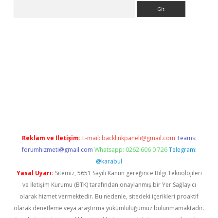
Arama
etexper
Reklam ve İletişim:
E-mail:
backlinkpaneli@gmail.com
Teams:
forumhizmeti@gmail.com
Whatsapp: 0262 606 0 726
Telegram:
@karabul
Yasal Uyarı:
Sitemiz, 5651 Sayılı Kanun gereğince Bilgi Teknolojileri
ve İletişim Kurumu (BTK) tarafından onaylanmış bir Yer Sağlayıcı
olarak hizmet vermektedir. Bu nedenle, sitedeki içerikleri proaktif
olarak denetleme veya araştırma yükümlülüğümüz bulunmamaktadır.