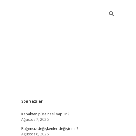
Sidebar
Son Yazılar
betexper
Kabaktan püre nasıl yapılır ?
Ağustos 7, 2026
Bağımsız değişkenler değişir mi ?
Ağustos 6, 2026