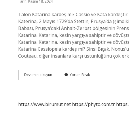
Tarih: Kasım 18, 2024
Talon Katarina kardeş mi? Cassio ve Kata kardeştir.
Katerina, 2 Mayıs 1729’da Stettin, Prusya’da (şimdi
Babası, Prusya’daki Anhalt-Zerbst bölgesinin Prensi
Katarina. Katarina, kesin yargıya sahiptir ve dövüşt
Katarina. Katarina, kesin yargıya sahiptir ve dövüşt
Katarina Cassiopeia kardeş mi? Sinsi Bıçak. Noxus’un
Couteau, diğer insanlara karşı üstünlüğünü çok erke
Katarina
Devamını okuyun
Yorum Bırak
Kimin
Kardeşi
https://www.birumut.net
https://phyto.com.tr
https: