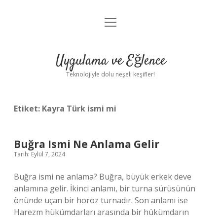
menüyü
Anasayfa
aç
Gizlilik Politikası
Uygulama ve Eğlence
Yasal Uyarı
Teknolojiyle dolu neşeli keşifler!
Hakkımızda
Etiket:
Kayra Türk ismi mi
Buğra Ismi Ne Anlama Gelir
Tarih: Eylül 7, 2024
Buğra ismi ne anlama? Buğra, büyük erkek deve
anlamına gelir. İkinci anlamı, bir turna sürüsünün
önünde uçan bir horoz turnadır. Son anlamı ise
Harezm hükümdarları arasında bir hükümdarın