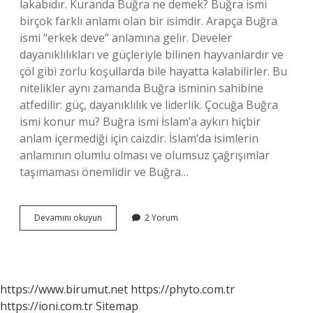
lakabıdır. Kuranda Buğra ne demek? Buğra ismi
birçok farklı anlamı olan bir isimdir. Arapça Buğra
ismi “erkek deve” anlamına gelir. Develer
dayanıklılıkları ve güçleriyle bilinen hayvanlardır ve
çöl gibi zorlu koşullarda bile hayatta kalabilirler. Bu
nitelikler aynı zamanda Buğra isminin sahibine
atfedilir: güç, dayanıklılık ve liderlik. Çocuğa Buğra
ismi konur mu? Buğra ismi İslam’a aykırı hiçbir
anlam içermediği için caizdir. İslam’da isimlerin
anlamının olumlu olması ve olumsuz çağrışımlar
taşımaması önemlidir ve Buğra…
Buğra
Devamını okuyun
2 Yorum
Ismi
Ne
Anlama
Gelir
https://www.birumut.net
https://phyto.com.tr
https://ioni.com.tr
Sitemap