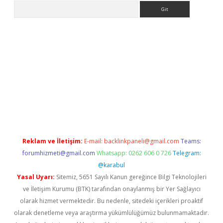
Arama
etexper
Reklam ve İletişim:
E-mail:
backlinkpaneli@gmail.com
Teams:
forumhizmeti@gmail.com
Whatsapp: 0262 606 0 726
Telegram:
@karabul
Yasal Uyarı:
Sitemiz, 5651 Sayılı Kanun gereğince Bilgi Teknolojileri
ve İletişim Kurumu (BTK) tarafından onaylanmış bir Yer Sağlayıcı
olarak hizmet vermektedir. Bu nedenle, sitedeki içerikleri proaktif
olarak denetleme veya araştırma yükümlülüğümüz bulunmamaktadır.