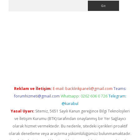
Arama
etexper
Reklam ve İletişim:
E-mail:
backlinkpaneli@gmail.com
Teams:
forumhizmeti@gmail.com
Whatsapp: 0262 606 0 726
Telegram:
@karabul
Yasal Uyarı:
Sitemiz, 5651 Sayılı Kanun gereğince Bilgi Teknolojileri
ve İletişim Kurumu (BTK) tarafından onaylanmış bir Yer Sağlayıcı
olarak hizmet vermektedir. Bu nedenle, sitedeki içerikleri proaktif
olarak denetleme veya araştırma yükümlülüğümüz bulunmamaktadır.