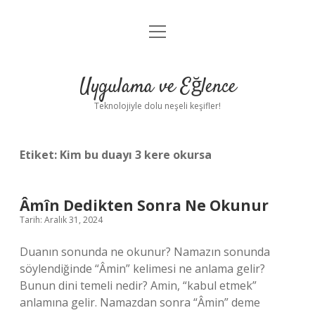
menüyü
Anasayfa
aç
Gizlilik Politikası
Uygulama ve Eğlence
Yasal Uyarı
Teknolojiyle dolu neşeli keşifler!
Hakkımızda
Etiket:
Kim bu duayı 3 kere okursa
Âmîn Dedikten Sonra Ne Okunur
Tarih: Aralık 31, 2024
Duanın sonunda ne okunur? Namazın sonunda
söylendiğinde “Âmin” kelimesi ne anlama gelir?
Bunun dini temeli nedir? Amin, “kabul etmek”
anlamına gelir. Namazdan sonra “Âmin” deme