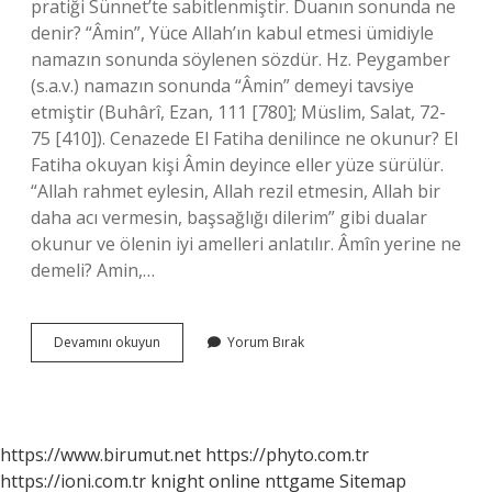
pratiği Sünnet’te sabitlenmiştir. Duanın sonunda ne
denir? “Âmin”, Yüce Allah’ın kabul etmesi ümidiyle
namazın sonunda söylenen sözdür. Hz. Peygamber
(s.a.v.) namazın sonunda “Âmin” demeyi tavsiye
etmiştir (Buhârî, Ezan, 111 [780]; Müslim, Salat, 72-
75 [410]). Cenazede El Fatiha denilince ne okunur? El
Fatiha okuyan kişi Âmin deyince eller yüze sürülür.
“Allah rahmet eylesin, Allah rezil etmesin, Allah bir
daha acı vermesin, başsağlığı dilerim” gibi dualar
okunur ve ölenin iyi amelleri anlatılır. Âmîn yerine ne
demeli? Amin,…
Âmîn
Devamını okuyun
Yorum Bırak
Dedikten
Sonra
Ne
Okunur
https://www.birumut.net
https://phyto.com.tr
https://ioni.com.tr
knight online
nttgame
Sitemap