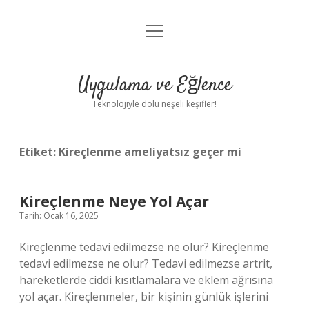
menüyü
Anasayfa
aç
Gizlilik Politikası
Uygulama ve Eğlence
Yasal Uyarı
Teknolojiyle dolu neşeli keşifler!
Hakkımızda
Etiket:
Kireçlenme ameliyatsız geçer mi
Kireçlenme Neye Yol Açar
Tarih: Ocak 16, 2025
Kireçlenme tedavi edilmezse ne olur? Kireçlenme
tedavi edilmezse ne olur? Tedavi edilmezse artrit,
hareketlerde ciddi kısıtlamalara ve eklem ağrısına
yol açar. Kireçlenmeler, bir kişinin günlük işlerini