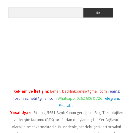
Arama
betexper
Reklam ve İletişim:
E-mail:
backlinkpaneli@gmail.com
Teams:
forumhizmeti@gmail.com
Whatsapp: 0262 606 0 726
Telegram:
@karabul
Yasal Uyarı:
Sitemiz, 5651 Sayılı Kanun gereğince Bilgi Teknolojileri
ve İletişim Kurumu (BTK) tarafından onaylanmış bir Yer Sağlayıcı
olarak hizmet vermektedir. Bu nedenle, sitedeki içerikleri proaktif