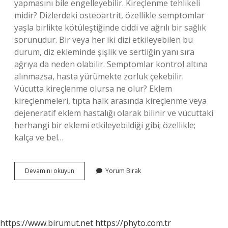
yapmasını bile engelleyebilir. Kireçlenme tehlikeli
midir? Dizlerdeki osteoartrit, özellikle semptomlar
yaşla birlikte kötüleştiğinde ciddi ve ağrılı bir sağlık
sorunudur. Bir veya her iki dizi etkileyebilen bu
durum, diz ekleminde şişlik ve sertliğin yanı sıra
ağrıya da neden olabilir. Semptomlar kontrol altına
alınmazsa, hasta yürümekte zorluk çekebilir.
Vücutta kireçlenme olursa ne olur? Eklem
kireçlenmeleri, tıpta halk arasında kireçlenme veya
dejeneratif eklem hastalığı olarak bilinir ve vücuttaki
herhangi bir eklemi etkileyebildiği gibi; özellikle;
kalça ve bel…
Kireçlenme
Devamını okuyun
Yorum Bırak
Neye
Yol
Açar
https://www.birumut.net
https://phyto.com.tr