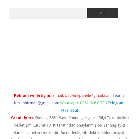
Arama
betexper
Reklam ve İletişim:
E-mail:
backlinkpaneli@gmail.com
Teams:
forumhizmeti@gmail.com
Whatsapp: 0262 606 0 726
Telegram:
@karabul
Yasal Uyarı:
Sitemiz, 5651 Sayılı Kanun gereğince Bilgi Teknolojileri
ve İletişim Kurumu (BTK) tarafından onaylanmış bir Yer Sağlayıcı
olarak hizmet vermektedir. Bu nedenle, sitedeki içerikleri proaktif