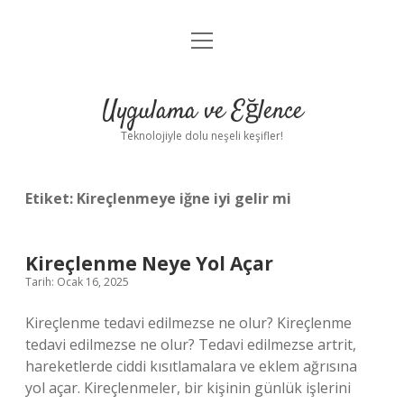
menüyü
Anasayfa
aç
Gizlilik Politikası
Uygulama ve Eğlence
Yasal Uyarı
Teknolojiyle dolu neşeli keşifler!
Hakkımızda
Etiket:
Kireçlenmeye iğne iyi gelir mi
Kireçlenme Neye Yol Açar
Tarih: Ocak 16, 2025
Kireçlenme tedavi edilmezse ne olur? Kireçlenme
tedavi edilmezse ne olur? Tedavi edilmezse artrit,
hareketlerde ciddi kısıtlamalara ve eklem ağrısına
yol açar. Kireçlenmeler, bir kişinin günlük işlerini