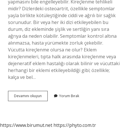
yapmasını bile engelleyebilir. Kireçlenme tehlikeli
midir? Dizlerdeki osteoartrit, özellikle semptomlar
yaşla birlikte kötüleştiğinde ciddi ve ağrılı bir sağlık
sorunudur. Bir veya her iki dizi etkileyebilen bu
durum, diz ekleminde şişlik ve sertliğin yanı sıra
ağrıya da neden olabilir. Semptomlar kontrol altına
alınmazsa, hasta yürümekte zorluk çekebilir.
Vücutta kireçlenme olursa ne olur? Eklem
kireçlenmeleri, tıpta halk arasında kireçlenme veya
dejeneratif eklem hastalığı olarak bilinir ve vücuttaki
herhangi bir eklemi etkileyebildiği gibi; özellikle;
kalça ve bel…
Kireçlenme
Devamını okuyun
Yorum Bırak
Neye
Yol
Açar
https://www.birumut.net
https://phyto.com.tr