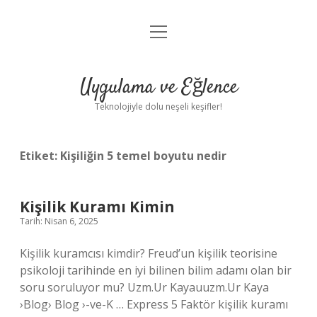
menüyü
Anasayfa
aç
Gizlilik Politikası
Uygulama ve Eğlence
Yasal Uyarı
Teknolojiyle dolu neşeli keşifler!
Hakkımızda
Etiket:
Kişiliğin 5 temel boyutu nedir
Kişilik Kuramı Kimin
Tarih: Nisan 6, 2025
Kişilik kuramcısı kimdir? Freud’un kişilik teorisine
psikoloji tarihinde en iyi bilinen bilim adamı olan bir
soru soruluyor mu? Uzm.Ur Kayauuzm.Ur Kaya
›Blog› Blog ›-ve-K … Express 5 Faktör kişilik kuramı