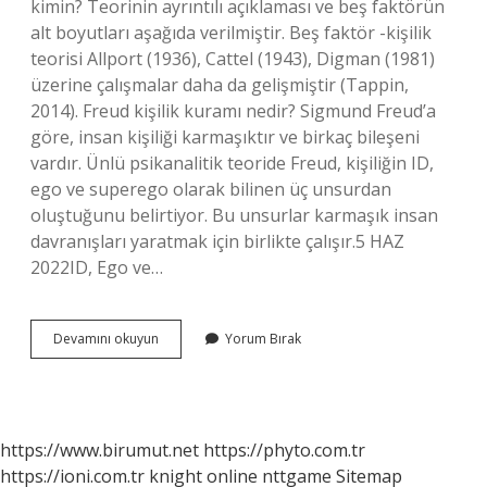
kimin? Teorinin ayrıntılı açıklaması ve beş faktörün
alt boyutları aşağıda verilmiştir. Beş faktör -kişilik
teorisi Allport (1936), Cattel (1943), Digman (1981)
üzerine çalışmalar daha da gelişmiştir (Tappin,
2014). Freud kişilik kuramı nedir? Sigmund Freud’a
göre, insan kişiliği karmaşıktır ve birkaç bileşeni
vardır. Ünlü psikanalitik teoride Freud, kişiliğin ID,
ego ve superego olarak bilinen üç unsurdan
oluştuğunu belirtiyor. Bu unsurlar karmaşık insan
davranışları yaratmak için birlikte çalışır.5 HAZ
2022ID, Ego ve…
Kişilik
Devamını okuyun
Yorum Bırak
Kuramı
Kimin
https://www.birumut.net
https://phyto.com.tr
https://ioni.com.tr
knight online
nttgame
Sitemap