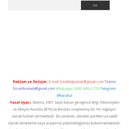
Arama
per
Reklam ve İletişim:
E-mail:
backlinkpaneli@gmail.com
Teams:
forumhizmeti@gmail.com
Whatsapp: 0262 606 0 726
Telegram:
@karabul
Yasal Uyarı:
Sitemiz, 5651 Sayılı Kanun gereğince Bilgi Teknolojileri
ve İletişim Kurumu (BTK) tarafından onaylanmış bir Yer Sağlayıcı
olarak hizmet vermektedir. Bu nedenle, sitedeki içerikleri proaktif
olarak denetleme veya araştırma yükümlülüğümüz bulunmamaktadır.