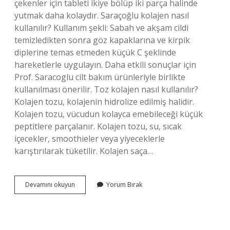
çekenler için tableti ikiye bölüp iki parça halinde
yutmak daha kolaydır. Saraçoğlu kolajen nasıl
kullanılır? Kullanım şekli: Sabah ve akşam cildi
temizledikten sonra göz kapaklarına ve kirpik
diplerine temas etmeden küçük C şeklinde
hareketlerle uygulayın. Daha etkili sonuçlar için
Prof. Saracoglu cilt bakım ürünleriyle birlikte
kullanılması önerilir. Toz kolajen nasıl kullanılır?
Kolajen tozu, kolajenin hidrolize edilmiş halidir.
Kolajen tozu, vücudun kolayca emebileceği küçük
peptitlere parçalanır. Kolajen tozu, su, sıcak
içecekler, smoothieler veya yiyeceklerle
karıştırılarak tüketilir. Kolajen saça…
Feridun
Devamını okuyun
Yorum Bırak
Kunak
Kolajen
Nasıl
Kullanılır