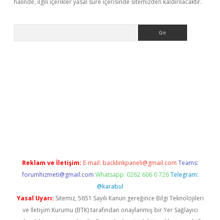
halinde, ilgili içerikler yasal süre içerisinde sitemizden kaldırılacaktır.
Arama
etexper
Reklam ve İletişim:
E-mail:
backlinkpaneli@gmail.com
Teams:
forumhizmeti@gmail.com
Whatsapp: 0262 606 0 726
Telegram:
@karabul
Yasal Uyarı:
Sitemiz, 5651 Sayılı Kanun gereğince Bilgi Teknolojileri
ve İletişim Kurumu (BTK) tarafından onaylanmış bir Yer Sağlayıcı