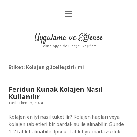
menüyü
Anasayfa
aç
Gizlilik Politikası
Uygulama ve Eğlence
Yasal Uyarı
Teknolojiyle dolu neşeli keşifler!
Hakkımızda
Etiket:
Kolajen güzelleştirir mi
Feridun Kunak Kolajen Nasıl
Kullanılır
Tarih: Ekim 15, 2024
Kolajen en iyi nasıl tüketilir? Kolajen hapları veya
kolajen tabletleri bir bardak su ile alınabilir. Günde
1-2 tablet alınabilir. İpucu: Tablet yutmada zorluk