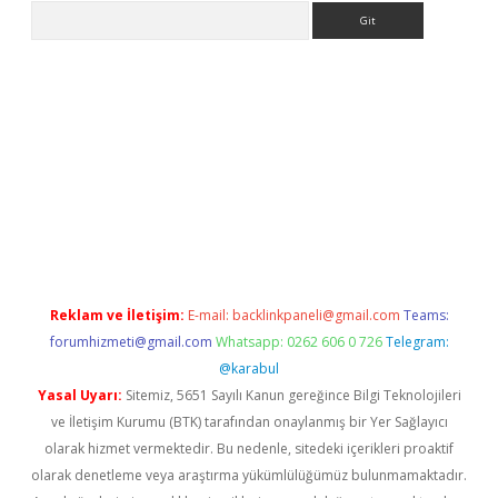
Arama
etexper
Reklam ve İletişim:
E-mail:
backlinkpaneli@gmail.com
Teams:
forumhizmeti@gmail.com
Whatsapp: 0262 606 0 726
Telegram:
@karabul
Yasal Uyarı:
Sitemiz, 5651 Sayılı Kanun gereğince Bilgi Teknolojileri
ve İletişim Kurumu (BTK) tarafından onaylanmış bir Yer Sağlayıcı
olarak hizmet vermektedir. Bu nedenle, sitedeki içerikleri proaktif
olarak denetleme veya araştırma yükümlülüğümüz bulunmamaktadır.