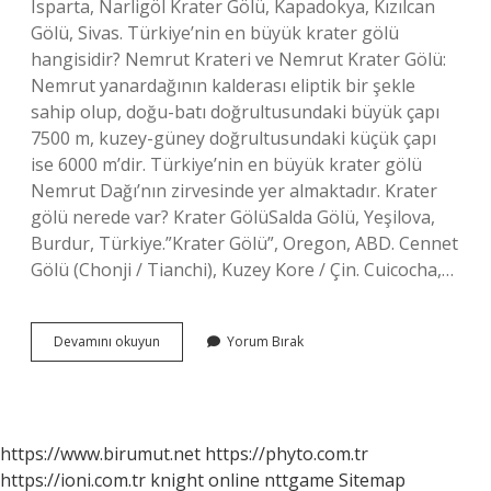
Isparta, Narligöl Krater Gölü, Kapadokya, Kızılcan
Gölü, Sivas. Türkiye’nin en büyük krater gölü
hangisidir? Nemrut Krateri ve Nemrut Krater Gölü:
Nemrut yanardağının kalderası eliptik bir şekle
sahip olup, doğu-batı doğrultusundaki büyük çapı
7500 m, kuzey-güney doğrultusundaki küçük çapı
ise 6000 m’dir. Türkiye’nin en büyük krater gölü
Nemrut Dağı’nın zirvesinde yer almaktadır. Krater
gölü nerede var? Krater GölüSalda Gölü, Yeşilova,
Burdur, Türkiye.”Krater Gölü”, Oregon, ABD. Cennet
Gölü (Chonji / Tianchi), Kuzey Kore / Çin. Cuicocha,…
Türkiyede
Devamını okuyun
Yorum Bırak
Kaç
Tane
Krater
Gölü
Var
https://www.birumut.net
https://phyto.com.tr
https://ioni.com.tr
knight online
nttgame
Sitemap