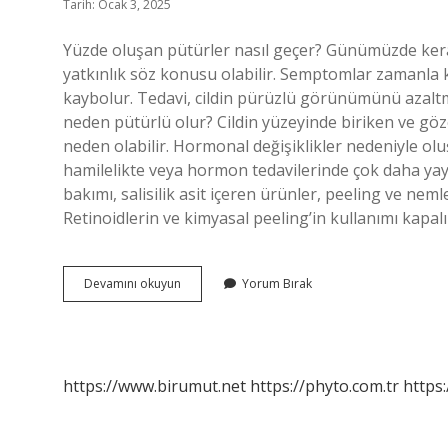
Tarih: Ocak 3, 2025
Yüzde oluşan pütürler nasıl geçer? Günümüzde kerato
yatkınlık söz konusu olabilir. Semptomlar zamanla k
kaybolur. Tedavi, cildin pürüzlü görünümünü azaltma
neden pütürlü olur? Cildin yüzeyinde biriken ve gö
neden olabilir. Hormonal değişiklikler nedeniyle ol
hamilelikte veya hormon tedavilerinde çok daha yayg
bakımı, salisilik asit içeren ürünler, peeling ve nem
Retinoidlerin ve kimyasal peeling’in kullanımı kapa
Yüzdeki
Devamını okuyun
Yorum Bırak
Pütürler
Nedir
https://www.birumut.net
https://phyto.com.tr
https: