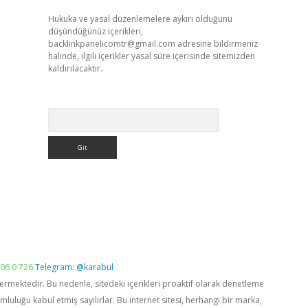
Hukuka ve yasal düzenlemelere aykırı olduğunu
düşündüğünüz içerikleri,
backlinkpanelicomtr@gmail.com
adresine bildirmeniz
halinde, ilgili içerikler yasal süre içerisinde sitemizden
kaldırılacaktır.
Arama
06 0 726
Telegram: @karabul
vermektedir. Bu nedenle, sitedeki içerikleri proaktif olarak denetleme
luğu kabul etmiş sayılırlar. Bu internet sitesi, herhangi bir marka,