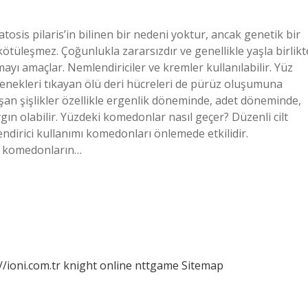
sis pilaris’in bilinen bir nedeni yoktur, ancak genetik bir
ötüleşmez. Çoğunlukla zararsızdır ve genellikle yaşla birlikt
yı amaçlar. Nemlendiriciler ve kremler kullanılabilir. Yüz
zenekleri tıkayan ölü deri hücreleri de pürüz oluşumuna
uşan şişlikler özellikle ergenlik döneminde, adet döneminde,
ın olabilir. Yüzdeki komedonlar nasıl geçer? Düzenli cilt
lendirici kullanımı komedonları önlemede etkilidir.
lı komedonların…
//ioni.com.tr
knight online
nttgame
Sitemap