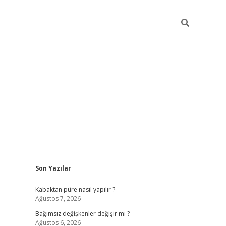
Sidebar
Son Yazılar
betexper
Kabaktan püre nasıl yapılır ?
Ağustos 7, 2026
Bağımsız değişkenler değişir mi ?
Ağustos 6, 2026